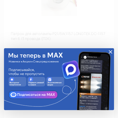
Патрон для автолампы P21/5W,1157 LONGTEK DC-1157
тип 6 /3 провода (ПЭ1)
DC-1157-06
151.71 руб.
На складе:
Мало
Аналоги
В корзину