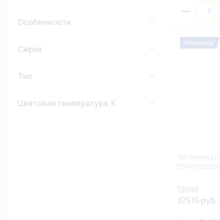
Особенности
Серия
Тип
Цветовая температура, К
Автолампа E
55W P22d Sta
12600
375.15 руб.