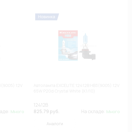
3(9005) 12V
Автолампа EXCELITE 12412B HB3(9005) 12V
65W P20d Crystal White (К1/10)
12412B
ладе:
825.79 руб.
На складе:
Много
Много
Аналоги