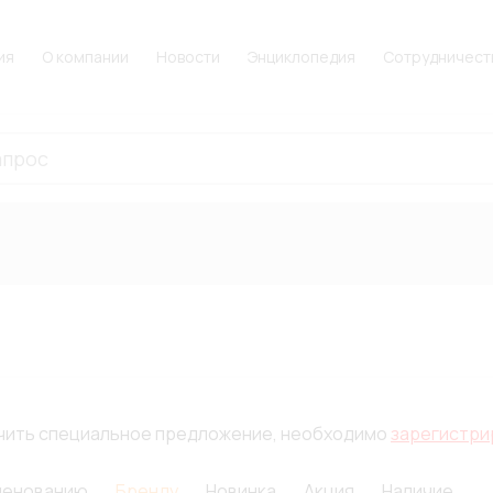
ия
О компании
Новости
Энциклопедия
Сотрудничест
лучить специальное предложение, необходимо
зарегистри
менованию
Бренду
Новинка
Акция
Наличие