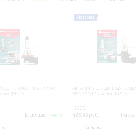
XCELITE 11600 H11 24V 70W
Автолампа EXCELITE 12400 HB
dard (К1/10)
65W P20d Standard (К1/10)
12400
На складе:
423.45 руб.
На ск
Много
ги
Аналоги