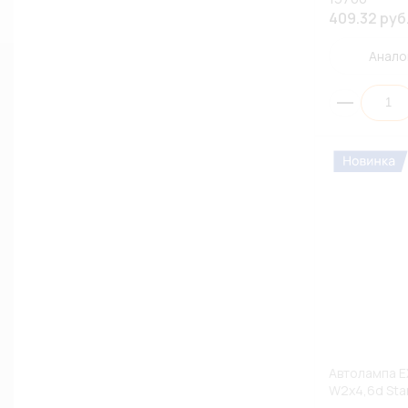
409.32 руб
Анало
Автолампа E
W2x4,6d Sta