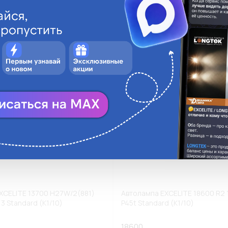
ги
Аналоги
В корзину
В
XCELITE 13700 H27W/2(881)
Автолампа EXCELITE 18600 R2
3 Standard (К1/10)
P45t Standard (К1/10)
18600