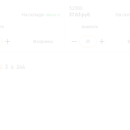
52300
На складе:
37.63 руб.
На ск
Много
ги
Аналоги
В корзину
В
2
3
4
244