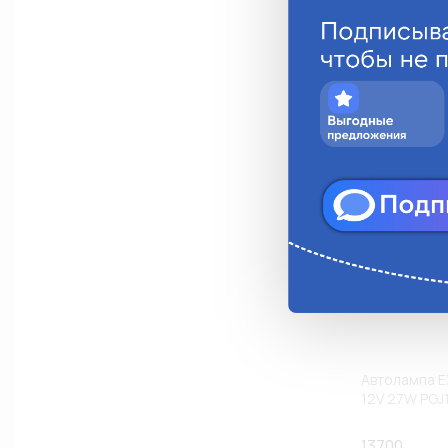
Анало
Автолампа E
12V 27W PGJ1
13700