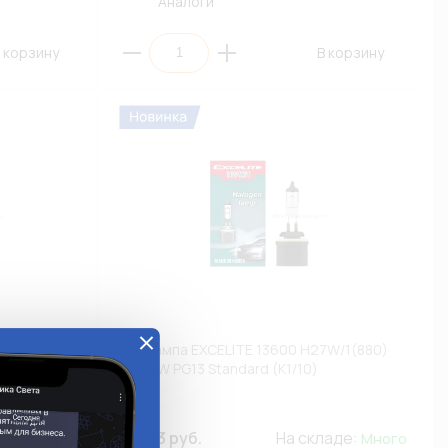
Аналоги
 корзину
В корзину
24V 75/70W
Автолампа EXCELITE 13600 H27W/1(880)
12V 27W PG13 Standard (К1/10)
13600
ладе:
409.33 руб.
На складе:
Много
Много