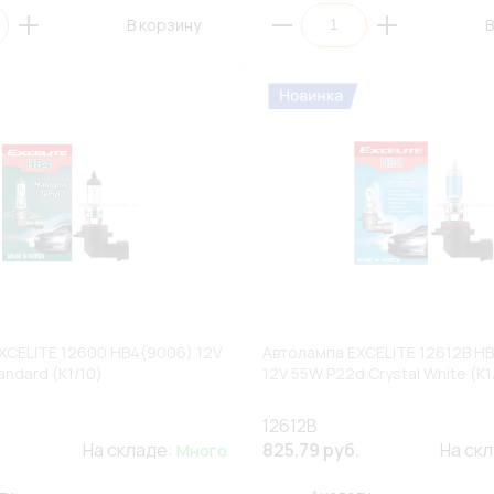
В корзину
В
XCELITE 12600 HB4(9006) 12V
Автолампа EXCELITE 12612B H
ndard (К1/10)
12V 55W P22d Crystal White (К1
12612B
На складе:
825.79 руб.
На ск
Много