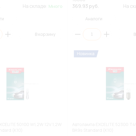
.
На складе:
369.93 руб.
На с
Много
ги
Аналоги
В корзину
В
XCELITE 50100 W1,2W 12V 1,2W
Автолампа EXCELITE 52300 T4
ndard (К10)
BA9s Standard (К10)