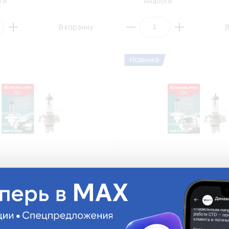
ги
Аналоги
В корзину
В
XCELITE 13414 H4 12V 60/55W
Автолампа EXCELITE 13514 H4 
d (К1/10)
P45t Standard (К1/10)
13514
На складе:
437.56 руб.
На ск
Много