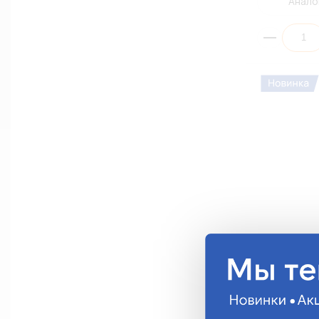
Анало
Автолампа E
P45t Standar
13414
349.91 руб.