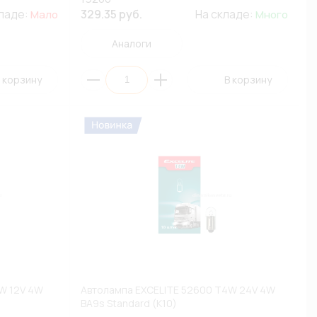
кладе:
329.35 руб.
На складе:
Мало
Много
Аналоги
 корзину
В корзину
W 12V 4W
Автолампа EXCELITE 52600 T4W 24V 4W
BA9s Standard (К10)