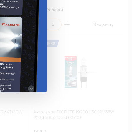
Аналоги
 корзину
В корзину
 12V 45/40W
Автолампа EXCELITE 19200 H3C 12V 55W
P22d-5 Standard (К1/10)
19200