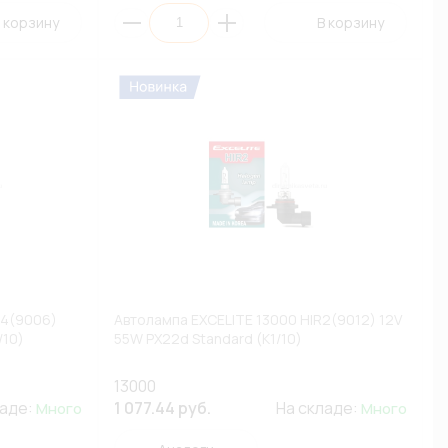
 корзину
В корзину
B4(9006)
Автолампа EXCELITE 13000 HIR2(9012) 12V
/10)
55W PX22d Standard (К1/10)
13000
ладе:
1 077.44 руб.
На складе:
Много
Много