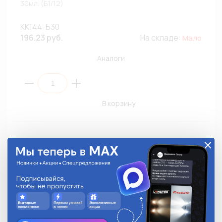
30мл. (Б1/12)
КК144-Б30
196.23 руб.
На складе:
Мало
Аналоги
В корзину