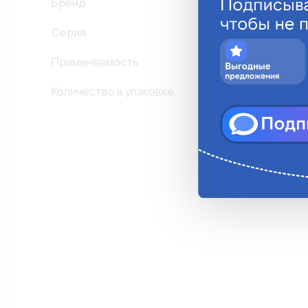
Бренд
Серия
E
Применяемость
Д
Количество в упаковке