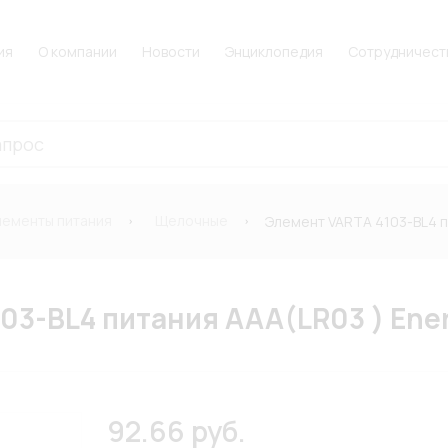
ия
О компании
Новости
Энциклопедия
Сотрудничест
лементы питания
Щелочные
Элемент VARTA 4103-BL4 п
3-BL4 питания AAA(LR03 ) Ener
92.66 руб.