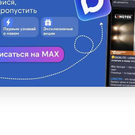
VARTA
Напряжение элемент
Срок хранения - 5 
nergy
ругое производство
4