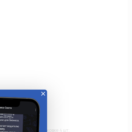
е
уку. В блистерной упаковке 4 шт; 
