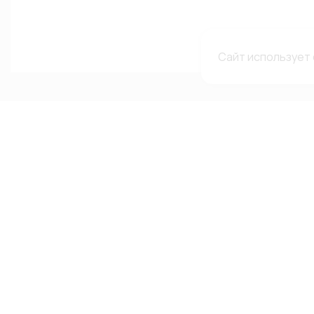
Сайт использует 
Каталог
Меню
Мы в с
сетях
Каталог
О компании
Автолампы
Гарантии и рекламации
ВКонтакте
Автооптика
Доставка и оплата
Telegram-
Аксессуары
Каталоги и сертификаты
Канал в MA