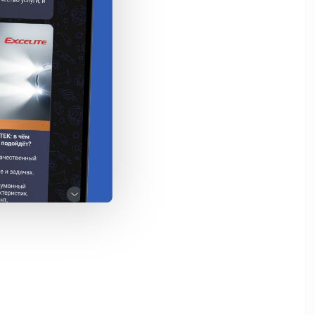
а питания 1,5В; 

лет