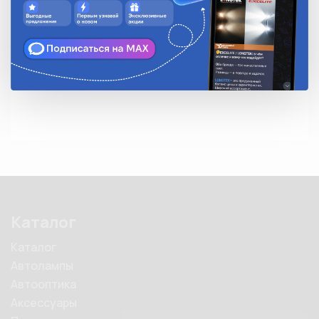
повышенной теплопроводностью

• Большая площадь кончика изолятора обеспечивает 
совершенное функционирование при малой нагрузке

• Большое количество способов применения 
позволяет ими снабдить большинство двигателей и 
транспортных средств на мировом рынке
Каталог
Каталог
Автолампы
Автооптика
Аксессуары