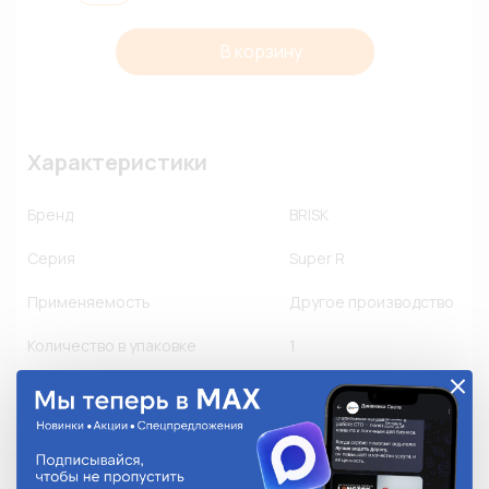
В корзину
Характеристики
Бренд
BRISK
Серия
Super R
Применяемость
Другое производство
Количество в упаковке
1
Описание
• Широкодиапазонные свечи зажигания с 
центральным электродом с медным сердечником

• Один боковой электрод и центральный электрод с 