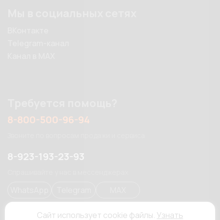
Мы в социальных сетях
ВКонтакте
Telegram-канал
Канал в MAX
Требуется помощь?
8-800-500-96-94
Звоните по вопросам продажи и сервиса
8-923-193-23-93
Спрашивайте у нас в мессенджерах
WhatsApp
Telegram
MAX
Сайт использует cookie файлы.
Узнать