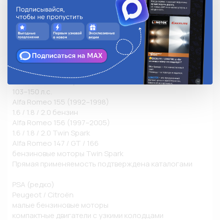
GY6: 125 / 150 cc

двигатели: 152QMI / 157QMJ

Применение на авто:

Alfa Romeo (основной авто-сегмент)

Alfa Romeo 145 / 146 (1994–2001)

1.4 / 1.6 / 1.8 Twin Spark

103–150 л.с.

Alfa Romeo 155 (1992–1998)

1.6 / 1.8 / 2.0 бензин

Alfa Romeo 156 (1997–2005)

1.6 / 1.8 / 2.0 Twin Spark

Alfa Romeo 147 / GT / 166

бензиновые моторы Twin Spark

Прямая применяемость подтверждена каталогами

PSA (редко)

Peugeot / Citroën

малые бензиновые моторы

компактные двигатели с узкими колодцами
