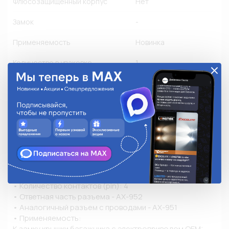
Флюсозащищенный корпус
Нет
Замок
-
Применяемость
Новинка
Количество в упаковке
1
Описание
Разъем 7283885330 к датчику кислорода 226A41772R 
для а/м Lada(ВАЗ), Renault, Nissan; Разъём к замку 
крышки багажника 21900560601010 для а/м Lada(ВАЗ); 
Разъем к камере заднего вида для  а/м  Lada (ВАЗ), 
Renault.

• Тип разъема: Герметичный  

• Тип контакта: Гнездовой (Female)

• Количество контактов (pin): 4

• Ответная часть разъема - AX-952

• Аналогичный разъем с проводами - AX-951

• Применяемость:

К замку крышки багажника с электроприводом OEM: 