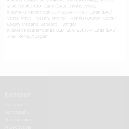
21900560601010 - Lada (ВАЗ) Granta, Vesta;

К датчику кислорода OEM: 226A41772R - Lada (ВАЗ) 
Vesta, Xray;     NissanTerrano;     Renault Duster, Kaptur, 
Logan, Megane, Sandero, Twingo;

К камере заднего вида OEM: 284426613R - Lada (ВАЗ) 
Xray; Renault Logan.
Каталог
Каталог
Автолампы
Автооптика
Аксессуары