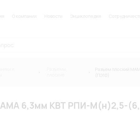
ия
О компании
Новости
Энциклопедия
Сотрудничест
ники и
Разъемы
Разъем плоский МАМА
ы
плоские
(ПЭ10)
АМА 6,3мм КВТ РПИ-М(н)2,5-(6,