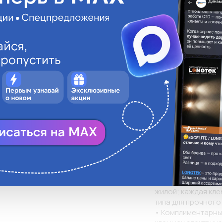
Описани
• Разъемы плоски
КВТ
корпусе Тип РПИ-
быстроразъемных,
МАМА
многопроволочных
• Материал изоляц
Нет
галогенов

• Термостойкость 
Нет
• Материал разъем
• Покрытие разъем
Нет
• Максимальное на
• Особенности ко
конструкция; испо
корпус имеет кон
0
беспрепятственно
поперечные засечк
разъемов увеличи
жилой; каждая кле
типа для прочного
• Комплиментарны 