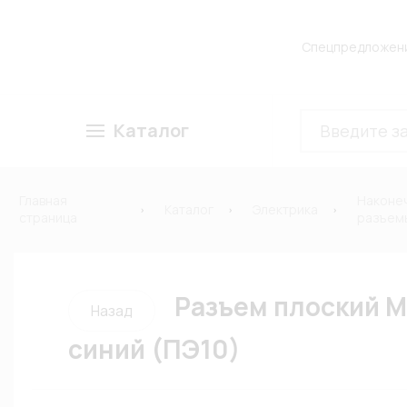
Спецпредложен
Каталог
Главная
Наконеч
Каталог
Электрика
страница
разъем
Разъем плоский М
Назад
синий (ПЭ10)