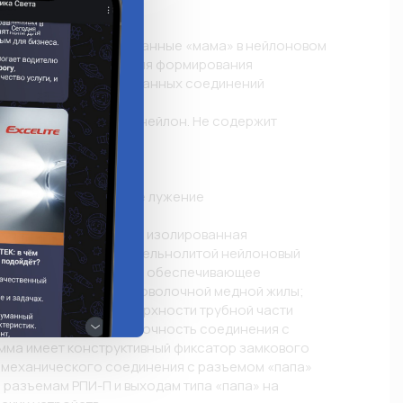
е
е полностью изолированные «мама» в нейлоновом 
М(н) предназначены для формирования 
 полностью изолированных соединений 
 медных проводов

ии: самозатухающий нейлон. Не содержит 
изоляции: 105 °C

а: латунь марки Л63

а: электролитическое лужение

пряжение: 400 В

нструкции: полностью изолированная 
лнение «Easy Entry»: цельнолитой нейлоновый 
усообразное сужение, обеспечивающее 
е заведение многопроволочной медной жилы; 
и на внутренней поверхности трубной части 
вают механическую прочность соединения с 
мма имеет конструктивный фиксатор замкового 
 механического соединения с разъемом «папа»

разъемам РПИ-П и выходам типа «папа» на 