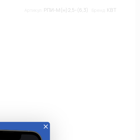
РПИ-М(н)2,5-(6,3)
КВТ
Артикул:
Бренд: