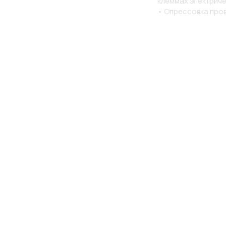
клеммах электриче
• Опрессовка про