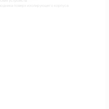
ских устройств

водника поверх изолирующего корпуса