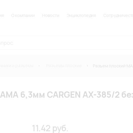
ия
О компании
Новости
Энциклопедия
Сотрудничест
чники и разъемы
Разъемы плоские
Разъем плоский МА
АМА 6,3мм CARGEN AX-385/2 бе
11.42 руб.