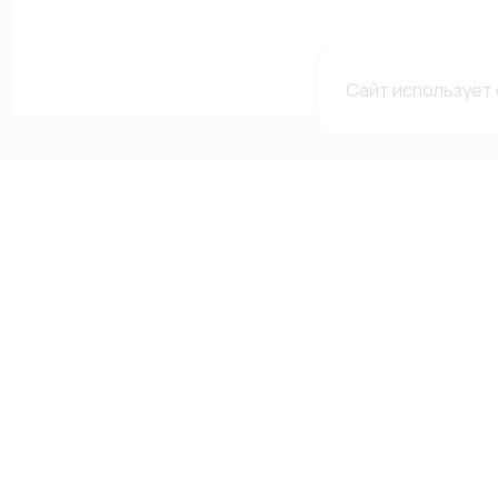
Сайт использует 
Каталог
Меню
Мы в с
сетях
Каталог
О компании
Автолампы
Гарантии и рекламации
ВКонтакте
Автооптика
Доставка и оплата
Telegram-
Аксессуары
Каталоги и сертификаты
Канал в MA