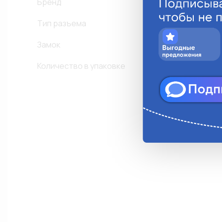
Бренд
Тип разъема
Замок
Е
Количество в упаковке
1