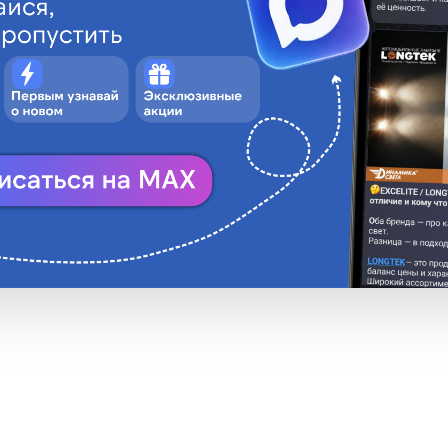
CARGEN
МАМА
сть
0