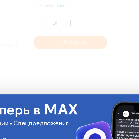
Много
На складе:
В корзину
Описани