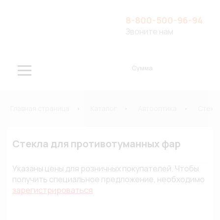
8-800-500-96-94
Звоните нам
Сумма
Главная страница
Каталог
Автооптика
Стекл
Стекла для противотуманных фар
Указаны цены для розничных покупателей. Чтобы
получить специальное предложение, необходимо
зарегистрироваться