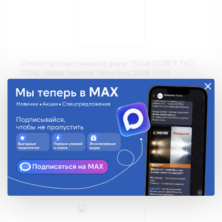
Стекло противотуманной фары ТЕХАВТОСВЕТ ТАС-
С104L /левая /пластик /Volvo FH с 2008 (1/10)
ТАС-С104L
1 565.18 руб.
На складе:
Под заказ
Аналоги
Недоступно