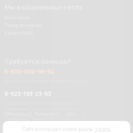
Мы в социальных сетях
ВКонтакте
Telegram-канал
Канал в MAX
Требуется помощь?
8-800-500-96-94
Звоните по вопросам продажи и сервиса
8-923-193-23-93
Спрашивайте у нас в мессенджерах
WhatsApp
Telegram
MAX
Сайт использует cookie файлы.
Узнать