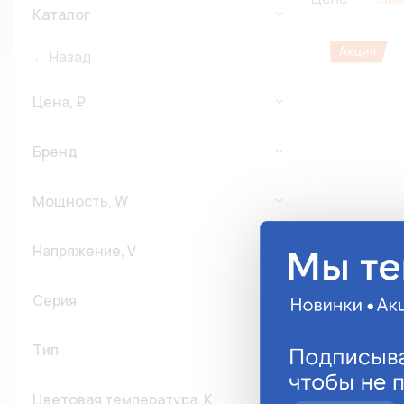
Каталог
← Назад
Цена, ₽
Бренд
Мощность, W
Напряжение, V
Набор автол
W/13SMD5050
(БЕЛЫЙ,5050
Серия
AVS-24H1-
263.67 руб
Тип
Анало
Цветовая температура, К