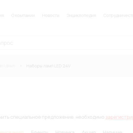
ия
О компании
Новости
Энциклопедия
Сотрудничест
диодные
Наборы ламп LED 24V
лучить специальное предложение, необходимо
зарегистри
менованию
Бренду
Новинка
Акция
Наличие