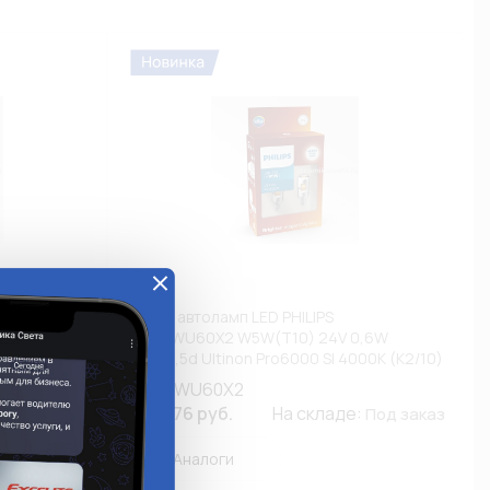
24961CU60X2
Набор автоламп LED PHILIPS
Ultinon
24961WU60X2 W5W(T10) 24V 0,6W
W2,1x9,5d Ultinon Pro6000 SI 4000K (К2/10)
(СНЯТО С ПРОИЗВОДСТВА)
24961WU60X2
е:
1 224.76 руб.
На складе:
Под заказ
Под заказ
Аналоги