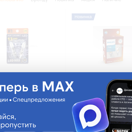
амп LED АВТОСВЕТ AVS-24H1-
Набор автоламп LED PHILIPS 
/2BL H1 24V 2,75W P14,5s
W5W(T10) 24V 0,6W W2,1x9,5d 
/13) (Б2)
Pro6000 SI 6000K (К2/10)
W/13SMD5050/2BL
24961CU60X2
.
На складе:
3 195.78 руб.
На склад
Мало
ги
Аналоги