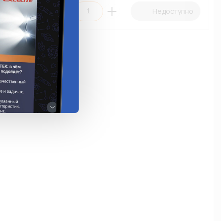
едоступно
Недоступно