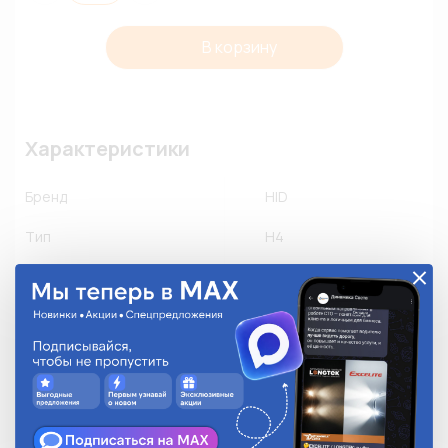
В корзину
Характеристики
Бренд
HID
Тип
H4
Применяемость
Ближний свет
Дальний свет
Другое производство
Количество в упаковке
1
Описание