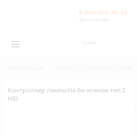
8-800-500-96-94
Звоните нам
Сумма
Главная страница
Каталог
Автолампы
Ксено
Контроллер лампы H4 би-ксенон тип 2
HID