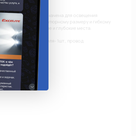
е
я "Мини" 12V предназначена для освещения 
ест. Благодаря миниатюрному размеру и гибкому 
проникновение в узкие и глубокие места.

 имеет длину 5м.

екер автоприкуривателя- 1шт., провод 
одиод- 1шт.

и