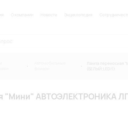
ия
О компании
Новости
Энциклопедия
Сотрудничест
и
Автомобильные
Лампа переносная "
ники
фонари
(БЕЛЫЙ;LED/1)
я "Мини" АВТОЭЛЕКТРОНИКА ЛПС