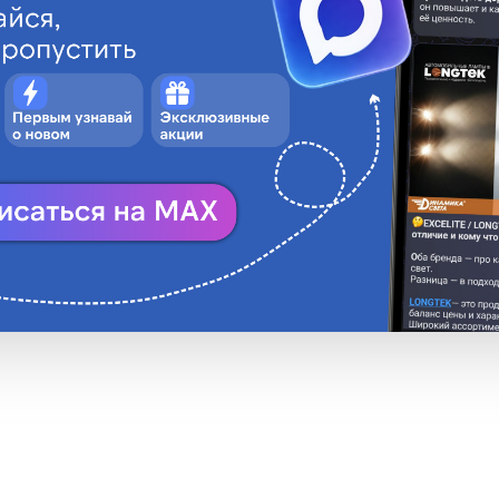
Описани
• Лампа переносна
АВТОЭЛЕКТРОНИКА
труднодоступных м
проводу возможно 
ругое производство
• Провод 2*0,50мм²
• Комплектация: шт
2*0,50мм²*5м, свед
• Сделано в Росси