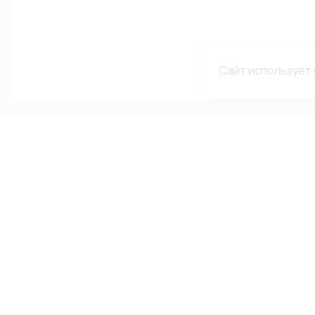
Сайт использует 
Каталог
Меню
Мы в с
сетях
Каталог
О компании
Автолампы
Гарантии и рекламации
ВКонтакте
Автооптика
Доставка и оплата
Telegram-