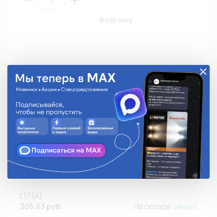
В корзину
Свеча зажигания BRISK L17(A) (1318) Classic
(К1/10/200)
L17(A)
205.63 руб.
На складе:
Много