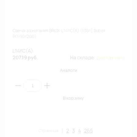
Свеча зажигания BRISK L14YC(A) (1361) Super
(К1/10/200)
L14YC(A)
207.19 руб.
На складе:
Достаточно
Аналоги
В корзину
1
2
3
4
265
Страница