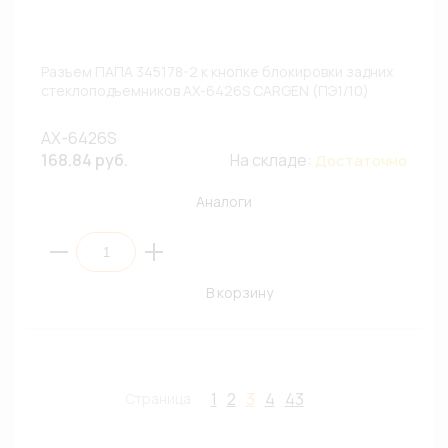
Разъем ПАПА 345178-2 к кнопке блокировки задних
стеклоподъемников AX-6426S CARGEN (ПЭ1/10)
AX-6426S
168.84 руб.
На складе:
Достаточно
Аналоги
В корзину
1
2
3
4
43
Страница