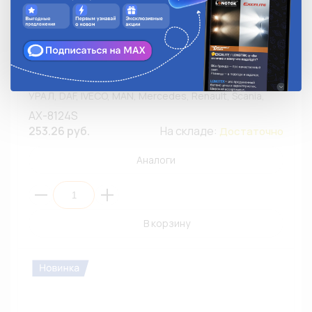
Разъем МАМА DTM06-4S под сечение провода 0.5-
0.8 кв.мм AX-8124S CARGEN для ГАЗ, КАМАЗ, МАЗ,
УРАЛ, DAF, IVECO, MAN, Mercedes, Renault, Scania,
Tatra (ПЭ1/10)
AX-8124S
253.26 руб.
На складе:
Достаточно
Аналоги
В корзину