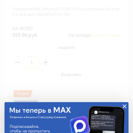
Разъем МАМА Deutsch DT06-8S под сечение кабеля
0.5-0.8 мм² CARGEN (ПЭ1/10)
AX-8138S
393.96 руб.
На складе:
Достаточно
Аналоги
В корзину