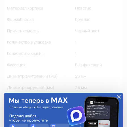
Материал корпуса
Пластик
ФормаКнопки
Круглая
Применяемость
Черный цвет
Количество в упаковке
1
Количество клавиш
1
Фиксация
Без фиксации
Диаметр внутренний (мм)
23 мм
Диаметр наружный (мм)
26 мм
Вес (кг)
0,009 кг
Тип крепления
Защелка
Тип монтажа
Врезной