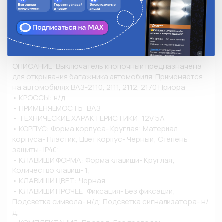
Режим работы
ON-OFF
Провод
Без провода
Описание
ОПИСАНИЕ: Выключатель кнопочный предназначена 
для открывания багажника автомобиля. Применяется 
на автомобилях ВАЗ-2110, 2111, 2112, 2170 Приора

• КРОССЫ: н/д

• ПРИМЕНЯЕМОСТЬ: ВАЗ

• ТЕХНИЧЕСКИЕ ХАРАКТЕРИСТИКИ: 12V 5A

• КОРПУС: Форма корпуса- Круглая; Материал 
корпуса- Пластик; Цвет корпус- Черный; Степень 
защиты- IP40;

• КЛАВИШИ ФОРМА: Форма клавиши- Круглая; 
Количество клавиш- 1;

• КЛАВИШИ ЦВЕТ: Черная

• КЛАВИШИ ПРОЧЕЕ: Фиксация- Без фиксации; 
Подсветка символа- н/д; Подсветка сигнализатора- н/
д;
