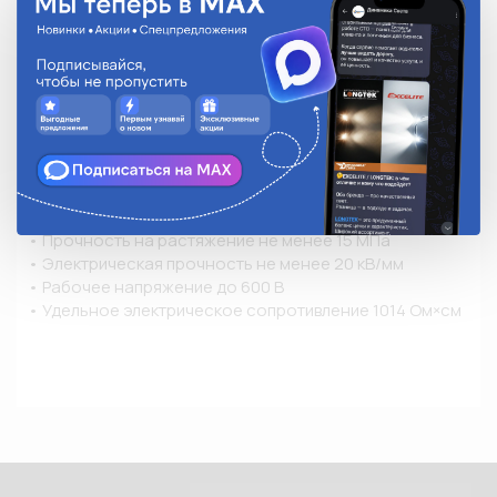
• Стандартный цвет: черный

• Форма поставки: нарезка 1 м.

• Инструмент для монтажа: портативные бутановые 
горелки «КВТ», высокотемпературный фен ТТ-1800 
(КВТ)

• Относительное удлинение при разрыве не менее 
300%

• Температура усадки 90–120 °C

• Температура в режиме эксплуатации: от -55 °C до 
+125 °C

• Прочность на растяжение не менее 15 МПа

• Электрическая прочность не менее 20 кВ/мм

• Рабочее напряжение до 600 В

• Удельное электрическое сопротивление 1014 Ом×см