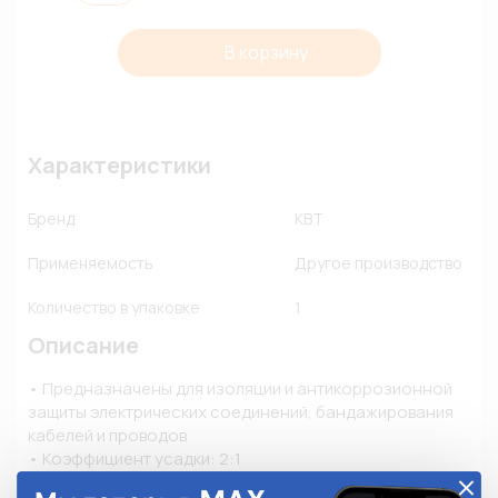
В корзину
Характеристики
Бренд
КВТ
Применяемость
Другое производство
Количество в упаковке
1
Описание
• Предназначены для изоляции и антикоррозионной 
защиты электрических соединений, бандажирования 
кабелей и проводов

• Коэффициент усадки: 2:1

• Материал: полиолефин, не поддерживает горение
