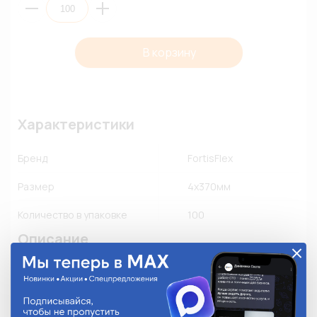
В корзину
Характеристики
Бренд
FortisFlex
Размер
4х370мм
Количество в упаковке
100
Описание
• Для крепежа и соединения в жгут кабелей и 
проводов

• Материал: нейлон 6.6, самозатухающий, без 
галогенов
