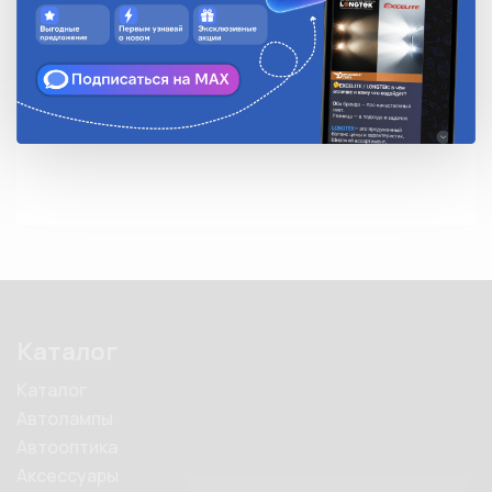
• Цвет: черный

• Устойчивы к воздействию ультрафиолетового 
излучения

• Температура эксплуатации: от -40°С до +85°С

• Замковый механизм одностороннего хода, 
неразъемный
Каталог
Каталог
Автолампы
Автооптика
Аксессуары