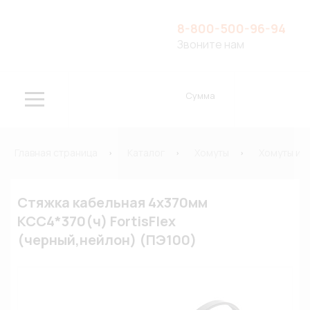
8-800-500-96-94
Звоните нам
Сумма
Главная страница
Каталог
Хомуты
Хомуты и 
Стяжка кабельная 4х370мм
КСС4*370(ч) FortisFlex
(черный,нейлон) (ПЭ100)