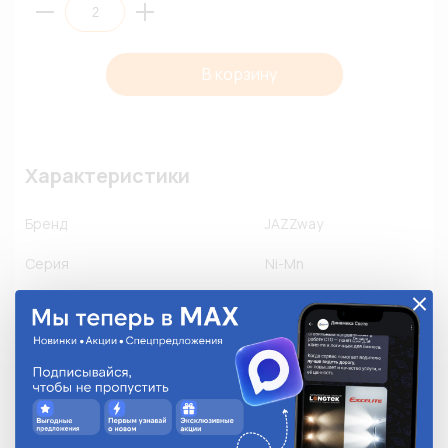
В корзину
Характеристики
Бренд
JAZZway
Серия
Ni-Mn
Применяемость
Другое производство
Количество в упаковке
2
Описание
Цена указана за штуку. В блистерной упаковке 2 шт; 

Напряжение элемента питания 1,2В; 
