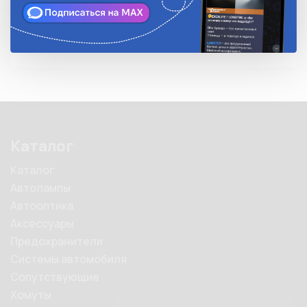
Емкость элемента питания 800 мА·ч
Каталог
Каталог
Автолампы
Автооптика
Аксессуары
Предохранители
Системы автомобиля
Сопутствующие
Хомуты