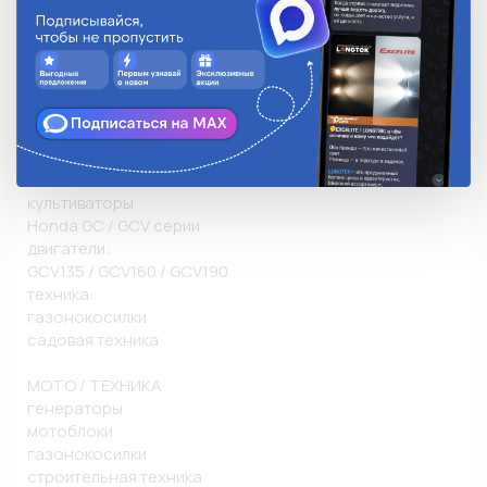
Honda GX / промышленная техника

двигатели:

GX120 / GX160 / GX200

тип: одноцилиндровые бензиновые

применение:

генераторы

мотопомпы

культиваторы

Honda GC / GCV серии

двигатели:

GCV135 / GCV160 / GCV190

техника:

газонокосилки

садовая техника

МОТО / ТЕХНИКА 

генераторы

мотоблоки

газонокосилки

строительная техника
