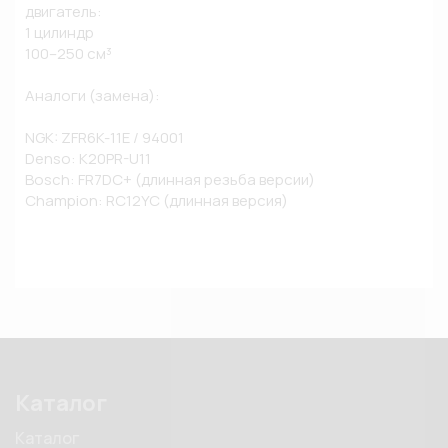
двигатель:

1 цилиндр

100–250 см³

Аналоги (замена):

NGK: ZFR6K-11E / 94001

Denso: K20PR-U11

Bosch: FR7DC+ (длинная резьба версии)

Champion: RC12YC (длинная версия)
Каталог
Каталог