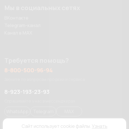
Мы в социальных сетях
ВКонтакте
Telegram-канал
Канал в MAX
Требуется помощь?
8-800-500-96-94
Звоните по вопросам продажи и сервиса
8-923-193-23-93
Спрашивайте у нас в мессенджерах
WhatsApp
Telegram
MAX
Сайт использует cookie файлы.
Узнать