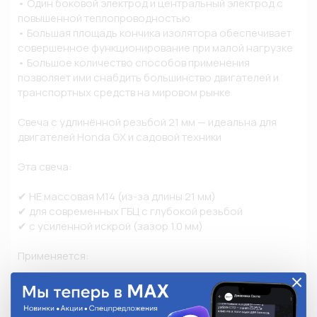
• Один боковой электрод и центральный электрод с 
повышенной теплопроводностью

• Большая площадь кончика изолятора обеспечивает 
совершенное функционирование при малой нагрузке

• Большое количество способов применения 
позволяет ими снабдить большинство двигателей и 
транспортных средств на мировом рынке

Свеча с удлинённой резьбой 21 мм — идеальна для 
двигателей Honda GX и садовой техники

Эта свеча:

✔ НЕ массовая M14 (из-за длины 21 мм)

✔ для современных ГБЦ с глубокой резьбой

✔ с усиленной искрой (зазор 1.0 мм)

Применяется:

HONDA 

есть прямой OEM номер Honda

31916-ZX2-003
