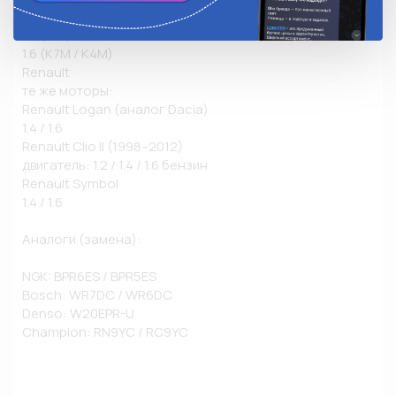
1.2 16V (D4F)

1.4 (K7J)

1.6 (K7M / K4M)

Renault

те же моторы:

Renault Logan (аналог Dacia)

1.4 / 1.6

Renault Clio II (1998–2012)

двигатель: 1.2 / 1.4 / 1.6 бензин

Renault Symbol

1.4 / 1.6

Аналоги (замена):

NGK: BPR6ES / BPR5ES

Bosch: WR7DC / WR6DC

Denso: W20EPR-U

Champion: RN9YC / RC9YC
