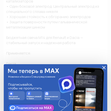
катализаторов

• Один боковой электрод. Центральный электрод из 
специального сплава никеля

• Хорошая стойкость к обгоранию электродов

• Защита поверхности путем гальванической 
металлизации цинком

Бюджетная свеча M14 для Renault и Dacia — 
стабильный запуск и надежная работа

Применяется:

Dacia 

Dacia Logan (2004–2012)

двигатель: 1.2 16V (D4F732) — 75 л.с.

двигатель: 1.4 (K7J710) — 75 л.с.

двигатель: 1.6 (K7M710 / K7M800) — 84–87 л.с.

двигатель: 1.6 16V (K4M690 / K4M696) — 105 л.с.

Dacia Logan MCV (2007–2013)

двигатели: 1.4 / 1.6 / 1.6 16V

Dacia Sandero (2008–2014)

двигатели:
