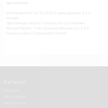
двигателями:

VWTransporter T4/T5 (2.5i) 5-цилиндровый, 2,5 л 
бензин

Ope lOmega, Vectra, Frontera 2,0–2,5 л бензин

Renault Master, Trafic (ранние бензин) 2,0–2,5 л 

Daewoo Lanos (1.3 ранние)1,3 л 8 кл.
Каталог
Каталог
Автолампы
Автооптика