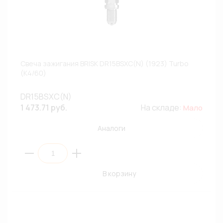
Свеча зажигания BRISK DR15BSXC(N) (1923) Turbo
(К4/60)
DR15BSXC(N)
1 473.71 руб.
На складе:
Мало
Аналоги
В корзину