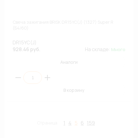
Свеча зажигания BRISK DR15YC(J) (1327) Super R
(Б4/60)
DR15YC(J)
928.46 руб.
На складе:
Много
Аналоги
В корзину
1
4
5
6
159
Страница