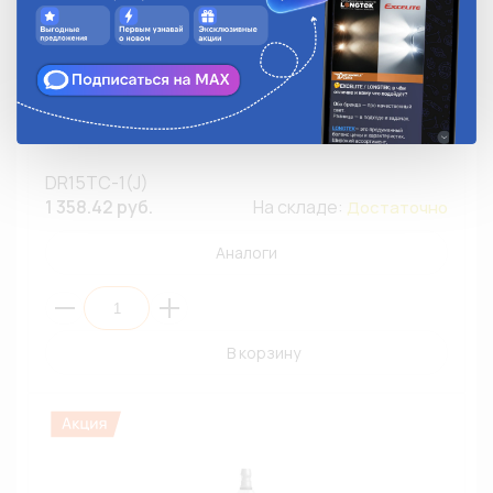
Свеча зажигания BRISK DR15TC-1(J) (1328) Extra
(Б4/60)
DR15TC-1(J)
1 358.42 руб.
На складе:
Достаточно
Аналоги
В корзину