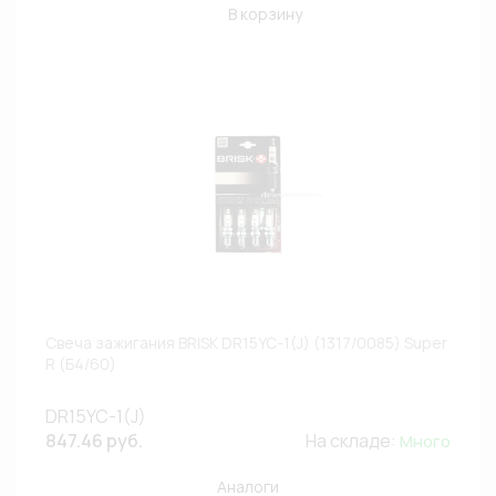
В корзину
Свеча зажигания BRISK DR15YC-1(J) (1317/0085) Super
R (Б4/60)
DR15YC-1(J)
847.46 руб.
На складе:
Много
Аналоги