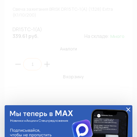
Свеча зажигания BRISK DR15TC-1(A) (1328) Extra
(К1/10/200)
DR15TC-1(A)
339.61 руб.
На складе:
Много
Аналоги
В корзину