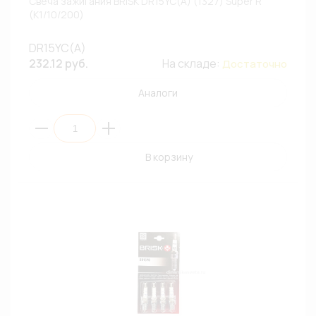
Свеча зажигания BRISK DR15YC(A) (1327) Super R
(К1/10/200)
DR15YC(A)
232.12 руб.
На складе:
Достаточно
Аналоги
В корзину