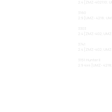
2.4 [ZMZ-4021.10; U
3160

2.9 [UMZ- 4218; UMZ
3303

2.4 [ZMZ-402, UMZ-
3741

2.4 [ZMZ-402, UMZ-4
3151 Hunter II

2.9 4x4 [UMZ- 4218;