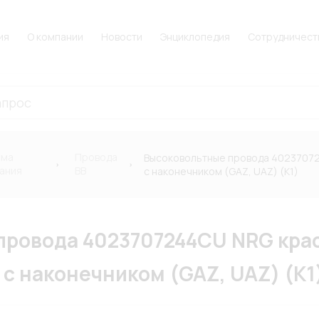
ия
О компании
Новости
Энциклопедия
Сотрудничест
ема
Провода
Высоковольтные провода 40237072
ания
ВВ
с наконечником (GAZ, UAZ) (К1)
ровода 4023707244CU NRG кра
с наконечником (GAZ, UAZ) (К1