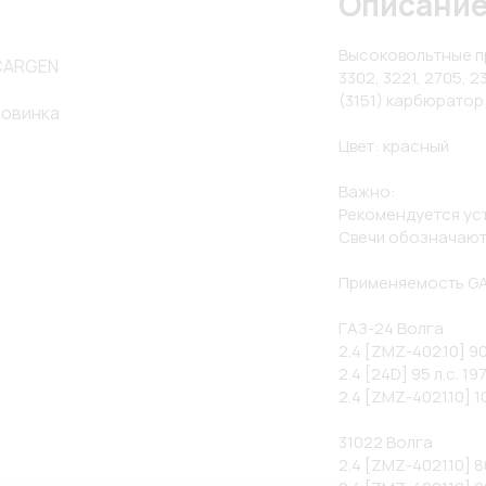
Описани
Высоковольтные про
CARGEN
3302, 3221, 2705, 23
(3151) карбюратор
овинка
Цвет: красный

Важно:

Рекомендуется уст
Свечи обозначаются
Применяемость GAZ
ГАЗ-24 Волга

2.4 [ZMZ-402.10] 90 
2.4 [24D] 95 л.с. 19
2.4 [ZMZ-4021.10] 10
31022 Волга

2.4 [ZMZ-4021.10] 80