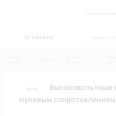
Спецпредложен
Каталог
Главная
Системы
Сист
Каталог
страница
автомобиля
зажиг
Высоковольтные п
Назад
нулевым сопротивлением 