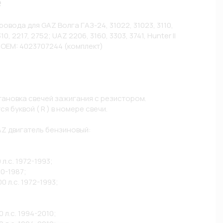
е
вода для GAZ Волга ГАЗ-24, 31022, 31023, 3110, 
10, 2217, 2752; UAZ 2206, 3160, 3303, 3741, Hunter II 
 OEM: 4023707244 (комплект)

ановка свечей зажигания с резистором.

 буквой ( R ) в номере свечи.

 двигатель бензиновый:

л.с. 1972-1993;

70-1987;

0 л.с. 1972-1993;

 л.с. 1994-2010;
