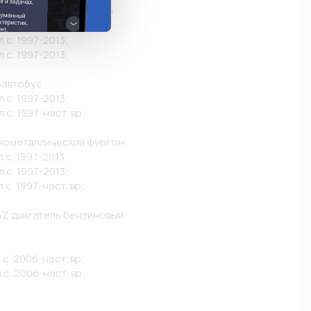
овая платформа/шасси

.с. 1997-2013;

.с. 1997-2013;

.с. 1997-2013;

автобус

.с. 1997-2013;

.с. 1997-наст. вр;

нометаллический фургон

.с. 1997-2013;

.с. 1997-2013;

с. 1997-наст. вр;

 двигатель бензиновый:

с. 2006-наст. вр;

.с. 2006-наст. вр;
