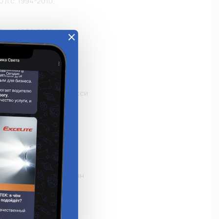
 л.с. 1994-2010;

 л.с. 1994-2010;

 л.с. 1994-2010;

 л.с. 1997-2004;

товой платформой/шасси

с. 1993- 2013;

л.с. 1993-2001;

л.с. 2006-2010;

автобус

л.с. 2006-2010;

ометаллический фургон

с. 1993- 2013;

л.с. 1993-2001;

л.с. 2006-2010;
