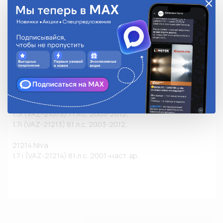
Цвет: синий

Важно:

Рекомендуется установка свечей зажигания с 
резистором.

Свечи обозначаются буквой ( R ) в номере свечи.

Применяемость Lada (ВАЗ) двигатель бензиновый:

2107

1.5i (VAZ-21073) 71 л.с. 2003-2012;

1.7i (VAZ-21213) 81 л.с. 2003-2012;

21214 Niva

1.7 i (VAZ-21214) 81 л.с. 2001-наст. вр.