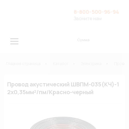
8-800-500-96-94
Звоните нам
Сумма
Главная страница
Каталог
Электрика
Провод
Провод акустический ШВПМ-035(КЧ)-1
2x0,35мм²/пм/Красно-черный