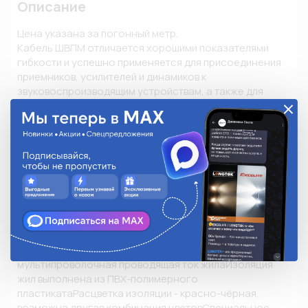
Описание
Цена указана за погонный метр.

Кабель ШВПМ отличается хорошими показателями 
гибкости и успешно применяется для присоединения 
приемников, усилителей и динамиков к 
звуковоспроизводящим устройствам, а также для 
подключения электро- и радиооборудования, 
работающего с переменным напряжением до 42 В (до 
20 кГц) или постоянным 60 В током. В условиях 
подвижной прокладки может применяться при 
напряжении до 220 В (до 20 кГц) в случае 
фиксированного монтажа в особых кабельных 
конструкциях, где вероятность механического 
повреждения изоляции минимальна.

• Расшифровка маркирования ШВПМ:Ш - шнурВ - ПВХ-
изоляцияП - плоскийМ - монтажный

• Элементы конструкции кабеля:Медная 
мультипроволочная проводящая ток жилаИзоляция 
жил выполнена из ПВХ-полимерного 
пластикатаРасцветка изоляции - красно-чёрная, 
возможна другая комбинация цветовСпециальное 