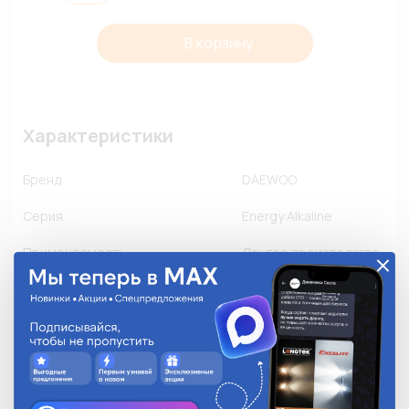
В корзину
Характеристики
Бренд
DAEWOO
Серия
Energy Alkaline
Применяемость
Другое производство
Количество в упаковке
2
Описание
Цена указана за штуку. В блистерной упаковке 2 шт; 

Напряжение элемента питания 1,5В; 

Срок хранения - 5 лет