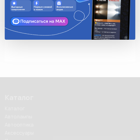
Количество в упаковке
1
Описание
Разъем соединительный 1-о контактный МАМА 6,3мм. 
Комплектуется проводом 0,75мм², негерметичный.
Каталог
Каталог
Автолампы
Автооптика
Аксессуары