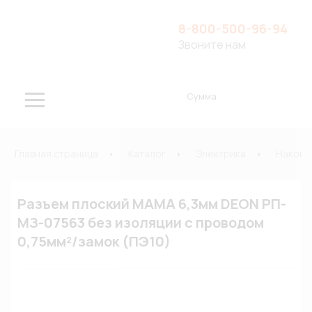
8-800-500-96-94
Звоните нам
Сумма
Главная страница
Каталог
Электрика
Наконе
Разъем плоский МАМА 6,3мм DEON РП-
МЗ-07563 без изоляции с проводом
0,75мм²/замок (ПЭ10)