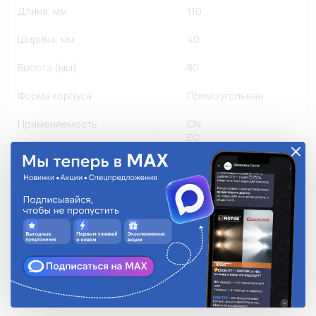
Длина, мм
110
Ширина, мм
40
Высота (мм)
80
Форма корпуса
Прямоугольная
Применяемость
CN
EC
JP
KR
RU
US
Грузовые
Другое производство
Легковые
Мото
Количество в упаковке
1
Степень защиты
IP 68