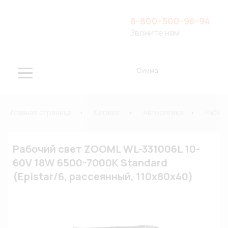
8-800-500-96-94
Звоните нам
Сумма
Главная страница
Каталог
Автооптика
Рабоч
Рабочий свет ZOOML WL-331006L 10-
60V 18W 6500-7000К Standard
(Epistar/6, рассеянный, 110x80х40)