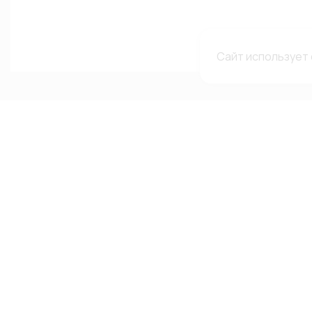
Сайт использует 
Каталог
Меню
Мы в с
сетях
Каталог
О компании
Автолампы
Гарантии и рекламации
ВКонтакте
Автооптика
Доставка и оплата
Telegram-
Аксессуары
Каталоги и сертификаты
Канал в MA