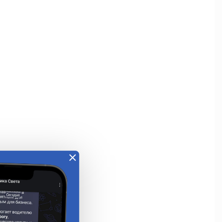
е
охранитель
