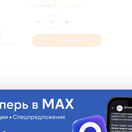
Достаточно
На складе:
В корзину
Описани
• стеклянный пред