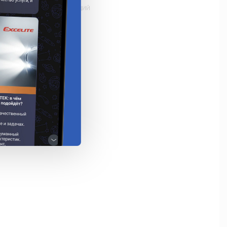
 time-lag /запаздывающий