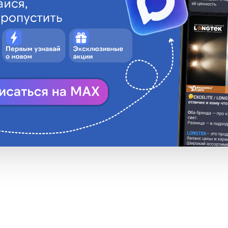
TESLA
• FGL2 SERIE 250 V
50V
lass
,3A
0