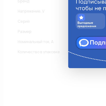
Бренд
Напряжение, V
2
Серия
G
Размер
-
Номинальный ток, А
6
Количество в упаковке
1