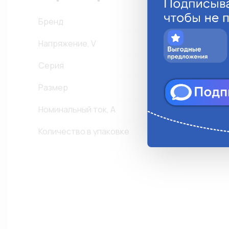
Бренд
Напряжение, V
2
Серия
G
Размер
-
Номинальный ток, А
2
Количество в упаковке
1