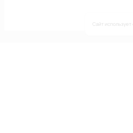
Сайт использует 
Каталог
Меню
Мы в с
сетях
Каталог
О компании
Автолампы
Гарантии и рекламации
ВКонтакте
Автооптика
Доставка и оплата
Telegram-
Аксессуары
Каталоги и сертификаты
Канал в MA