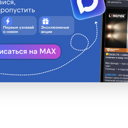
• стеклянный пред
ДИАЛУЧ
• FGL1 SERIE 250 V
50V
lass
,5A
0