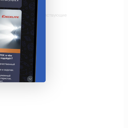
охранитель

 fast-acting / быстродействующиe