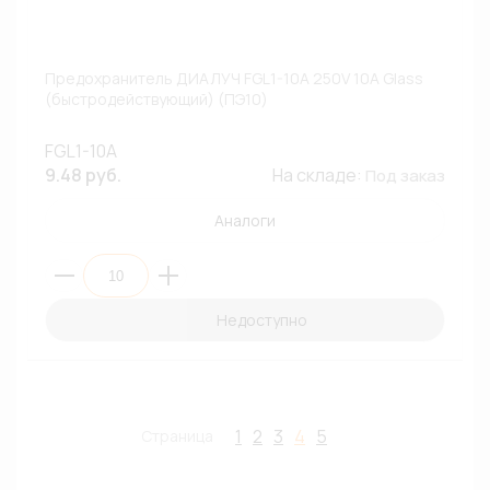
Предохранитель ДИАЛУЧ FGL1-10A 250V 10A Glass
(быстродействующий) (ПЭ10)
FGL1-10A
9.48 руб.
На складе:
Под заказ
Аналоги
Недоступно
1
2
3
4
5
Страница