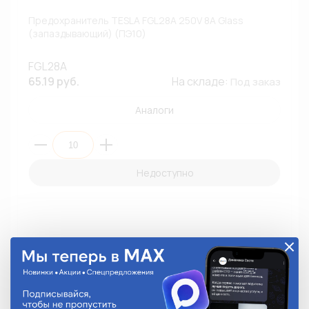
Предохранитель TESLA FGL28A 250V 8A Glass
(запаздывающий) (ПЭ10)
FGL28A
65.19 руб.
На складе:
Под заказ
Аналоги
Недоступно