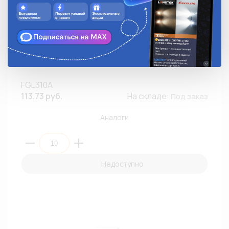
Предохранитель TESLA FGL310A 250V 10A Glass
(быстродействующий) (ПЭ10)
FGL310A
113.73 руб.
На складе:
Под заказ
Аналоги
Недоступно