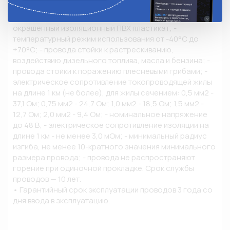
• Описание и конструкция провода: - токопроводящие 
жилы: медная мягкая проволока; - изоляция: 
окрашенный изоляционный ПВХ пластикат; - 
температурный режим использования от -40°С до 
+70°С; - провода стойки к растрескиванию, 
воздействию дизельного топлива, масла и бензина; - 
провода стойки к поражению плесневыми грибами; - 
электрическое сопротивление токопроводящей жилы 
на длине 1 км (не более), для жилы сечением: 0,5 мм2 - 
37,1 Ом; 0,75 мм2 - 24,7 Ом; 1,0 мм2 - 18,5 Ом; 1,5 мм2 - 
12,7 Ом; 2,0 мм2 - 9,4 Ом; - номинальное напряжение 
до 48 В; - электрическое сопротивление изоляции на 
длине 1 км - не менее 3,0 мОм; - минимальный радиус 
изгиба, не менее 10-кратного значения минимального 
размера провода; - провода не распространяют 
горение при одиночной прокладке. Срок службы 
проводов — 10 лет.

• Гарантийный срок эксплуатации проводов 3 года со 
дня ввода в эксплуатацию.