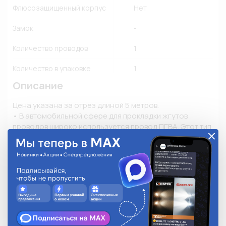
Флюсозащищенный корпус
Нет
Замок
-
Количество проводов
1
Количество в упаковке
1
Описание
Цена указана за отрез длиной 5 метров.

• В автомобильной сфере для прокладки жгутов 
проводов широко используется провод ПГВА. Этот тип 
провода также применяется для укладки проводки в 
тракторах, мотоциклах, мопедах и в другой технике. 

• Главной особенностью провода является его 
высокая гибкость и невосприимчивость к 
агрессивному воздействию бензина, дизтоплива и 
смазочных материалов. 

• Расшифровка проводов ПГВА: П - Провод; Г - Гибкий; 
В - Изоляция из поливинилхлоридного пластиката; А – 
Автотракторный. 
