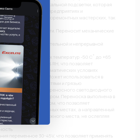
стве мобильной или локальной подсветки, которая 
ована как в быту, на предприятиях и 
профессиональных авторемонтных мастерских, так 
бителями.

ровень ударопрочности. Переносит механические 
ы и наезды колесом

Предназначен для длительной и непрерывной 
ты 15000 часов

ть. Диапазон рабочих температур -50 С˚ до +65 
ной влажности до 97 % RH, что позволяет 
носку в различных климатических условиях

озащищенности IP65. Может использоваться в 
при контакте с жидкостями и грязью

Стандартный размер переносного светодиодного 
 в длину и 40 мм диаметром. Переноска выполнена в 
бной рукоятью и крючком, что позволяет 
носку в труднодоступных местах, а направленный 
еспечит освещение нужного места, не ослепляя 
ость

ния переменное 30-45V, что позволяет применять 