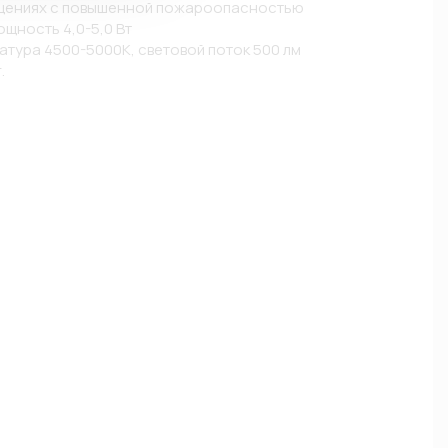
ещениях с повышенной пожароопасностью

щность 4,0-5,0 Вт

атура 4500-5000К, световой поток 500 лм

.