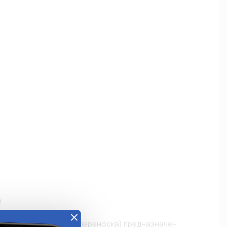
е
диодный светильник (переноска) предназначен 