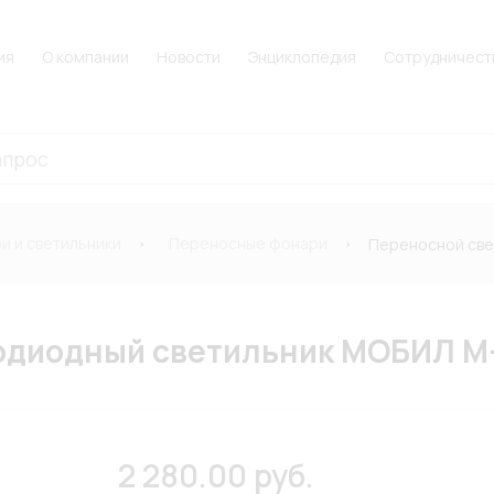
ия
О компании
Новости
Энциклопедия
Сотрудничест
и и светильники
Переносные фонари
Переносной све
диодный светильник МОБИЛ М-
2 280.00 руб.