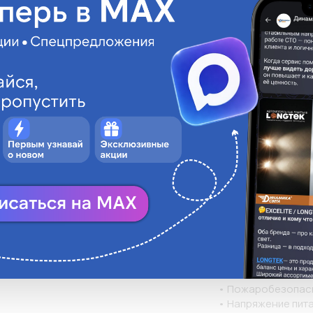
МОБИЛ
для работы в каче
может быть использ
EC
производствах, в 
P
и простыми автолю
R
• Очень высокий у
RU
воздействия, удар
US
• Долговечность. 
ругое производство
работы. Срок рабо
• Термоустойчивос
С˚ при относитель
использовать пере
• Класс пыле-влаг
агресивной среде 
• Компактность. 
светильника 43 см
виде тубуса с удо
использовать пере
световой поток об
пользователя

• Пожаробезопасн
• Напряжение пита