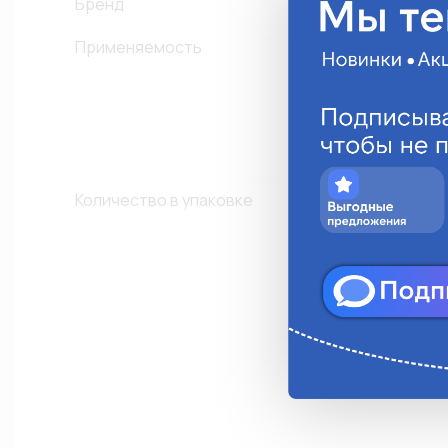
Бренд
Применяемость
J
K
Д
Количество в упаковке
1