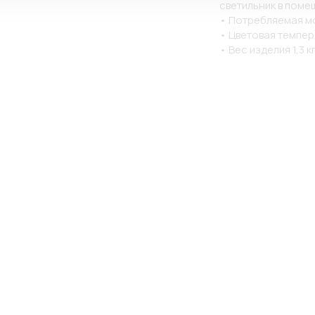
светильник в пом
• Потребляемая мо
• Цветовая темпер
• Вес изделия 1,3 кг