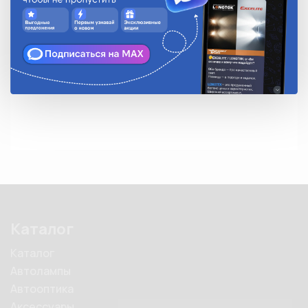
Количество в упаковке
1
Описание
Комплект клемм аккумуляторных плюс-
минусприменяется на автомобилях ВАЗ-2123. Провод 
16мм²/6мм²
Каталог
Каталог
Автолампы
Автооптика
Аксессуары