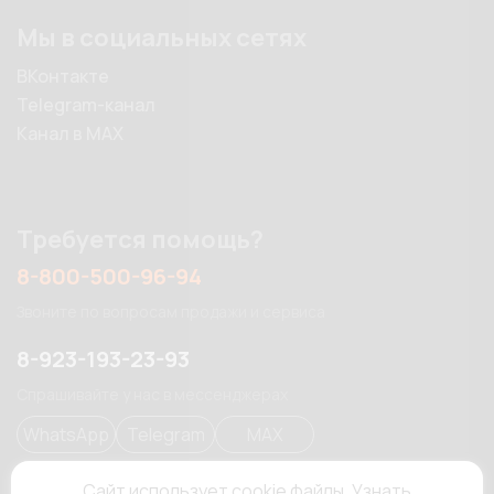
Мы в социальных сетях
ВКонтакте
Telegram-канал
Канал в MAX
Требуется помощь?
8-800-500-96-94
Звоните по вопросам продажи и сервиса
8-923-193-23-93
Спрашивайте у нас в мессенджерах
WhatsApp
Telegram
MAX
Сайт использует cookie файлы.
Узнать