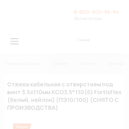
8-800-500-96-94
Звоните нам
Сумма
Главная страница
Каталог
Хомуты
Хомуты и 
Стяжка кабельная с отверстием под
винт 3,5х110мм КСО3,5*110(б) FortisFlex
(белый, нейлон) (ПЭ10/100) (СНЯТО С
ПРОИЗВОДСТВА)