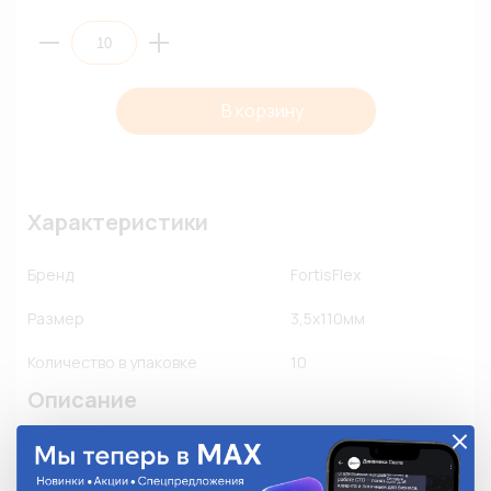
В корзину
Характеристики
Бренд
FortisFlex
Размер
3,5х110мм
Количество в упаковке
10
Описание
• Для крепежа и соединения в жгут кабелей и 
проводов

• Материал: нейлон 6.6, самозатухающий, без 