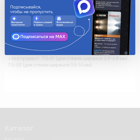
галогенов

• Цвет: белый натуральный

• Температура эксплуатации: от -40°С до +85°С

• Замковый механизм одностороннего хода, 
неразъемный

• Конец стяжки имеет конструктивное отверстие для 
крепежа хомута к рабочей поверхности при помощи 
саморезов

• Инструмент: TG-01 (для стяжек шириной 2.5-4.8 мм), 
TG-03 (для стяжек шириной 3.5-10 мм)
Каталог
Каталог