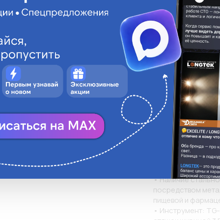
Описани
• Для крепежа и со
ortisFlex
• Материал стяжки
• Замок-вставка: н
4х200мм
• Цвет: белый нату
• Температура мон
00
• Температура экс
• Замковый механ
• Уникальная конс
ленте усиливает 
силы

• Увеличенная шир
• Плавная бесступ
• Отсутствие зубц
затяжку, увеличив
допустимую рабоч
• Наличие стально
посредством мета
пищевой и фармац
• Инструмент: TG-0