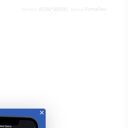
КСЗ4*200(б)
FortisFlex
Артикул:
Бренд: