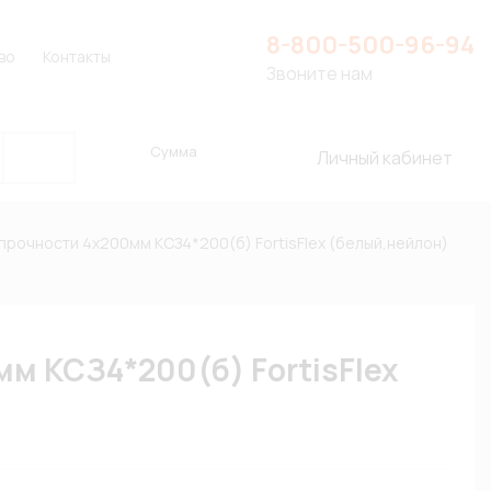
8-800-500-96-94
во
Контакты
Звоните нам
Сумма
Личный кабинет
рочности 4х200мм КСЗ4*200(б) FortisFlex (белый,нейлон)
м КСЗ4*200(б) FortisFlex