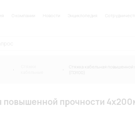
ия
О компании
Новости
Энциклопедия
Сотрудничест
Стяжки
Стяжка кабельная повышенной п
кабельные
(ПЭ100)
 повышенной прочности 4х200м