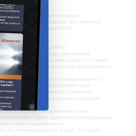
е
единения в жгут кабелей и проводов

: нейлон 6.6, самозатухающий, без галогенов

ержавеющая сталь марки AISI 304

ральный

тажа: от 0°С до +60°С

плуатации: от -40°С до +85°С

изм одностороннего хода, неразъемный

трукция замка с плавным переходом от головки к 
зону, особо подверженную воздействию разрывной 
ина стяжек в сравнении со стандартными КСС

енчатая фиксация затяжки в любой точке

ов на ленте обеспечивает бесступенчатую 
ает площадь поперечного сечения и повышает 
ую нагрузку

го зуба позволяет обнаруживать стяжки 
ллоискателей с целью удовлетворения требований 
евтической промышленности

1 (для стяжек шириной 2.5-4.8 мм), TG-03 (для 