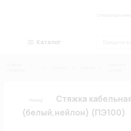
Спецпредложен
Каталог
Главная
Хомуты и
Каталог
Хомуты
страница
стяжки
Стяжка кабельная
Назад
(белый,нейлон) (ПЭ100)