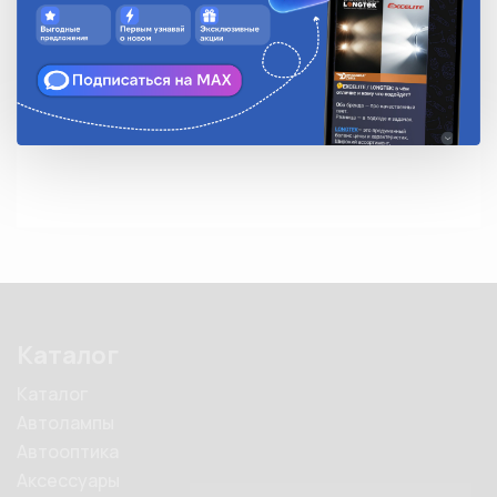
• Цвет: черный

• Устойчивы к воздействию ультрафиолетового 
излучения

• Температура эксплуатации: от -40°С до +85°С

• Замковый механизм одностороннего хода, 
неразъемный
Каталог
Каталог
Автолампы
Автооптика
Аксессуары