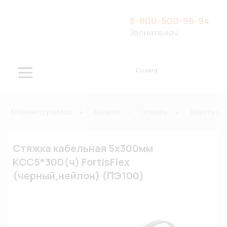
8-800-500-96-94
Звоните нам
Сумма
Главная страница
Каталог
Хомуты
Хомуты и 
Стяжка кабельная 5х300мм
КСС5*300(ч) FortisFlex
(черный,нейлон) (ПЭ100)