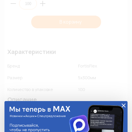
В корзину
Характеристики
Бренд
FortisFlex
Размер
5х300мм
Количество в упаковке
100
Описание
• Для крепежа и соединения в жгут кабелей и 
проводов

• Материал: нейлон 6.6, самозатухающий, без 
галогенов
