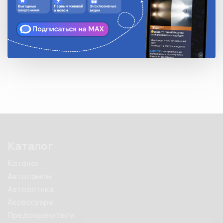
• Устойчивы к воздействию ультрафиолетового 
излучения

• Температура эксплуатации: от -40°С до +85°С

• Замковый механизм одностороннего хода, 
неразъемный
Каталог
Каталог
Автолампы
Автооптика
Аксессуары
Предохранители