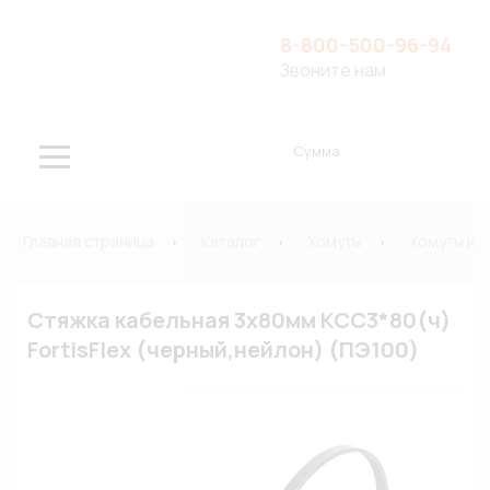
8-800-500-96-94
Звоните нам
Сумма
Главная страница
Каталог
Хомуты
Хомуты и 
Стяжка кабельная 3х80мм КСС3*80(ч)
FortisFlex (черный,нейлон) (ПЭ100)