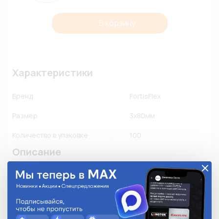
В корзину
Характеристики
Бренд
FortisFlex
Размер
3х80мм
Количество в упаковке
100
Описание
• Для крепежа и соединения в жгут кабелей и 
проводов

• Материал: нейлон 6.6, самозатухающий, без 
галогенов

• Цвет: черный
