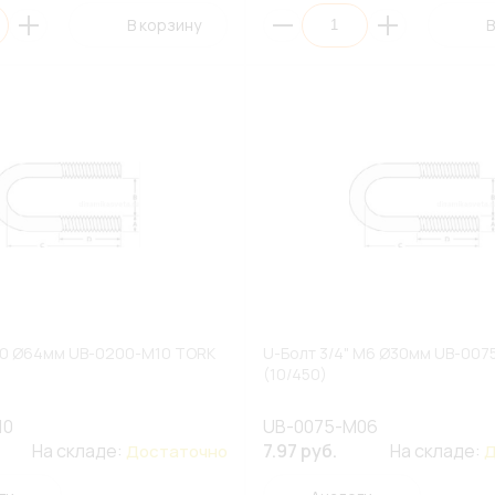
В корзину
В
10 Ø64мм UB-0200-M10 TORK
U-Болт 3/4" M6 Ø30мм UB-00
(10/450)
10
UB-0075-M06
На складе:
7.97 руб.
На складе:
Достаточно
Д