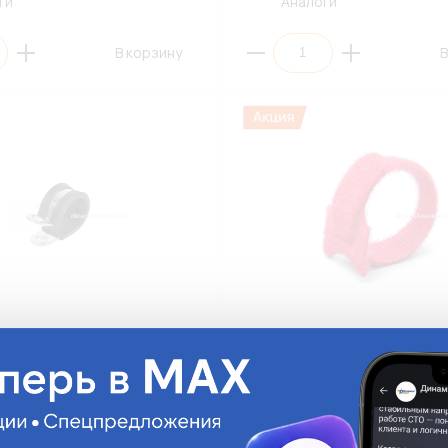
ги
Аналоги
В корзину
В
лическая оцинкованная Ø19-
Стяжка Велькро 12х135мм КСВ
20 FortisFlex (СНЯТО С
FortisFlex (красный, полиамид)
ВА) (10/100)
(СНЯТО С ПРОИЗВОДСТВА)
КСВ12*135(кр)
На складе:
11.43 руб.
На с
Достаточно