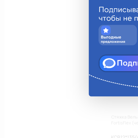
Анало
Стяжка Вель
FortisFlex (
КСВ12*135(