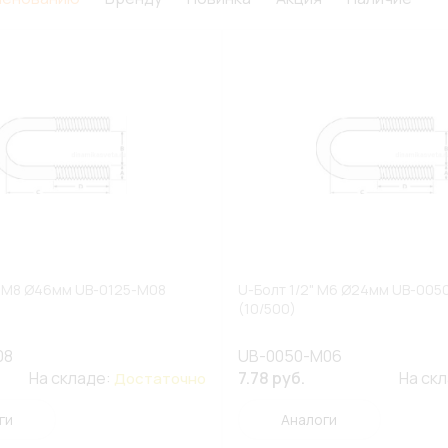
4" M8 Ø46мм UB-0125-M08
U-Болт 1/2" M6 Ø24мм UB-00
(10/500)
08
UB-0050-M06
На складе:
7.78 руб.
На ск
Достаточно
ги
Аналоги