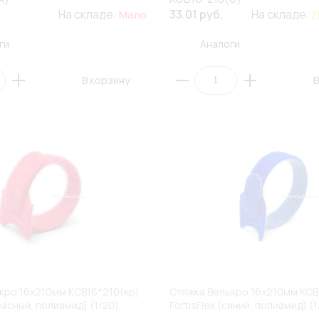
На складе:
33.01 руб.
На складе:
Мало
Д
ги
Аналоги
В корзину
В
кро 16х210мм КСВ16*210(кр)
Стяжка Велькро 16х210мм КСВ
красный, полиамид) (1/20)
FortisFlex (синий, полиамид) (1