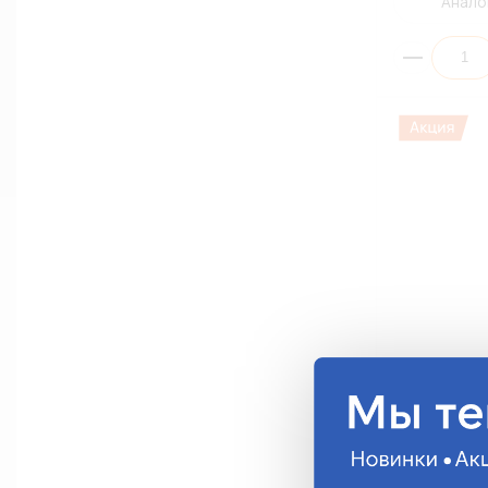
Анало
Скоба метал
20мм СМР19-
ПРОИЗВОДСТ
СМР19-20
38.70 руб.