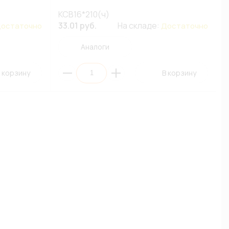
КСВ16*210(ч)
33.01 руб.
На складе:
остаточно
Достаточно
Аналоги
 корзину
В корзину