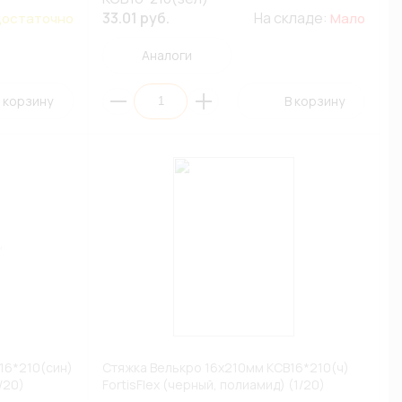
33.01 руб.
На складе:
остаточно
Мало
Аналоги
 корзину
В корзину
16*210(син)
Стяжка Велькро 16х210мм КСВ16*210(ч)
/20)
FortisFlex (черный, полиамид) (1/20)