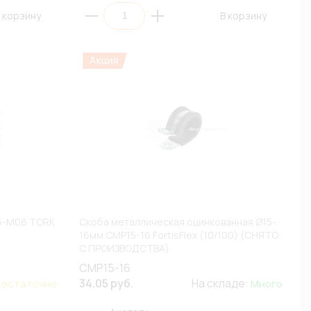
 корзину
В корзину
75-M06 TORK
Скоба металлическая оцинкованная Ø15-
16мм СМР15-16 FortisFlex (10/100) (СНЯТО
С ПРОИЗВОДСТВА)
СМР15-16
34.05 руб.
На складе:
остаточно
Много