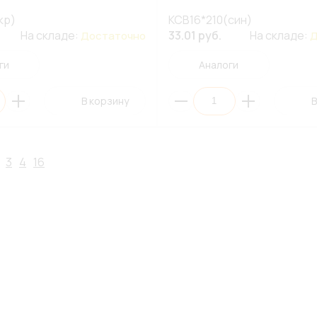
кр)
КСВ16*210(син)
На складе:
33.01 руб.
На складе:
Достаточно
Д
ги
Аналоги
В корзину
В
3
4
16