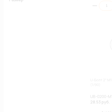
U-Болт 2" M
(1/90)
UB-0200-M
28.53 руб.