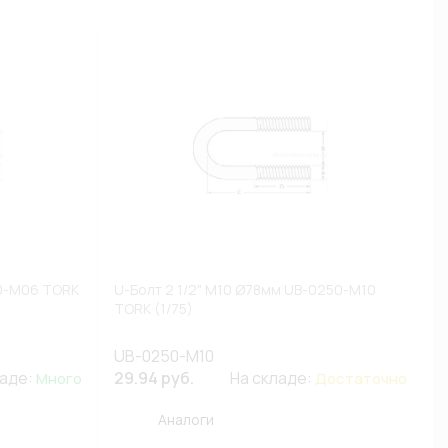
50-M06 TORK
U-Болт 2 1/2" M10 Ø78мм UB-0250-M10
TORK (1/75)
UB-0250-M10
ладе:
29.94 руб.
На складе:
Много
Достаточно
Аналоги