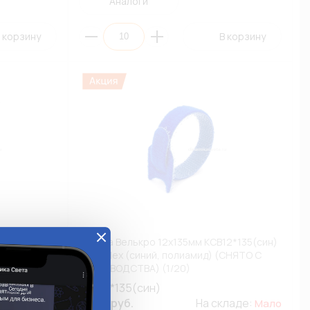
Аналоги
 корзину
В корзину
12*135(кр)
Стяжка Велькро 12х135мм КСВ12*135(син)
 (1/20)
FortisFlex (синий, полиамид) (СНЯТО С
ПРОИЗВОДСТВА) (1/20)
КСВ12*135(син)
кладе:
20.25 руб.
На складе:
Мало
Мало