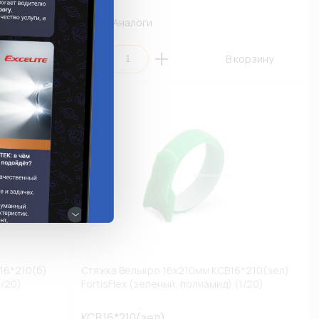
Аналоги
 корзину
В корзину
16*210(б)
Стяжка Велькро 16х210мм КСВ16*210(зел)
1/20)
FortisFlex (зеленый, полиамид) (1/20)
КСВ16*210(зел)