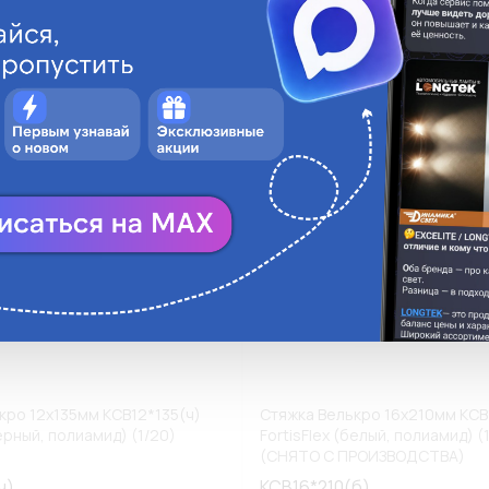
ги
Аналоги
В корзину
В
кро 12х135мм КСВ12*135(ч)
Стяжка Велькро 16х210мм КСВ
черный, полиамид) (1/20)
FortisFlex (белый, полиамид) (
(СНЯТО С ПРОИЗВОДСТВА)
ч)
КСВ16*210(б)