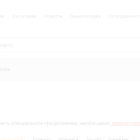
ия
О компании
Новости
Энциклопедия
Сотрудничест
тяжки
лучить специальное предложение, необходимо
зарегистри
менованию
Бренду
Новинка
Акция
Наличие