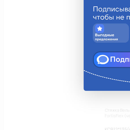
Анало
Стяжка Вель
FortisFlex (
КСВ12*135(