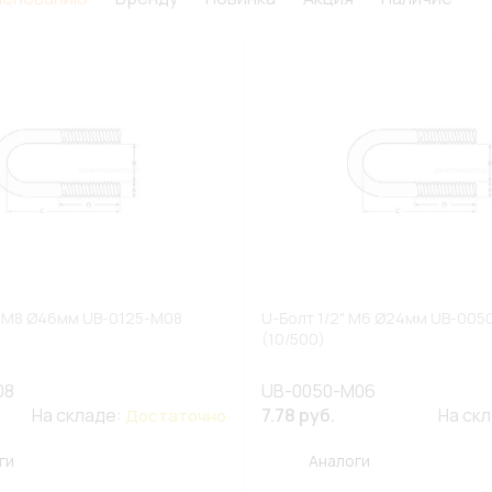
4" M8 Ø46мм UB-0125-M08
U-Болт 1/2" M6 Ø24мм UB-00
(10/500)
08
UB-0050-M06
На складе:
7.78 руб.
На ск
Достаточно
ги
Аналоги