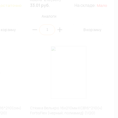
33.01 руб.
На складе:
остаточно
Мало
Аналоги
 корзину
В корзину
16*210(син)
Стяжка Велькро 16х210мм КСВ16*210(ч)
/20)
FortisFlex (черный, полиамид) (1/20)