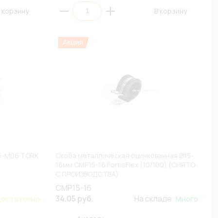
 корзину
В корзину
75-M06 TORK
Скоба металлическая оцинкованная Ø15-
16мм СМР15-16 FortisFlex (10/100) (СНЯТО
С ПРОИЗВОДСТВА)
СМР15-16
34.05 руб.
На складе:
остаточно
Много