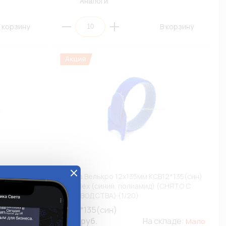
Аналоги
 корзину
В корзину
12*135(кр)
Стяжка Велькро 12х135мм КСВ12*135(син)
 (1/20)
FortisFlex (синий, полиамид) (СНЯТО С
ПРОИЗВОДСТВА) (1/20)
КСВ12*135(син)
кладе:
20.25 руб.
На складе:
Мало
Мало