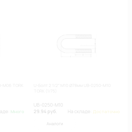
50-M06 TORK
U-Болт 2 1/2" M10 Ø78мм UB-0250-M10
TORK (1/75)
UB-0250-M10
ладе:
29.94 руб.
На складе:
Много
Достаточно
Аналоги