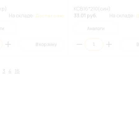
кр)
КСВ16*210(син)
На складе:
33.01 руб.
На складе:
Достаточно
Д
ги
Аналоги
В корзину
В
3
4
16