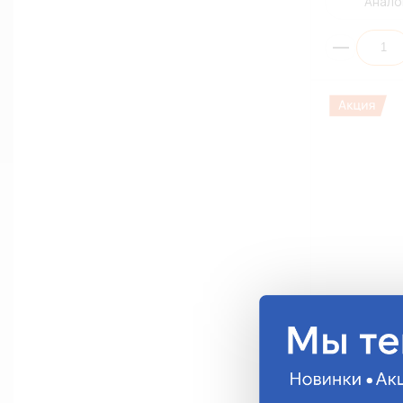
Анало
Скоба метал
20мм СМР19-
ПРОИЗВОДСТ
СМР19-20
38.70 руб.