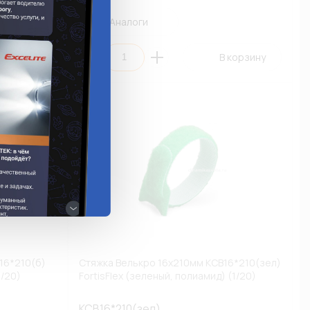
Аналоги
 корзину
В корзину
16*210(б)
Стяжка Велькро 16х210мм КСВ16*210(зел)
1/20)
FortisFlex (зеленый, полиамид) (1/20)
КСВ16*210(зел)