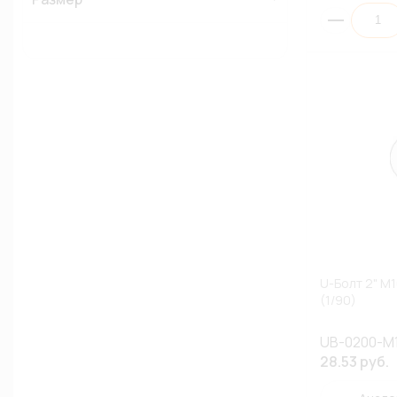
U-Болт 2" M
(1/90)
UB-0200-M
28.53 руб.