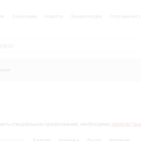
ия
О компании
Новости
Энциклопедия
Сотрудничест
тяжки
лучить специальное предложение, необходимо
зарегистри
менованию
Бренду
Новинка
Акция
Наличие