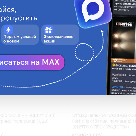
ги
Аналоги
В корзину
В
кро 12х135мм КСВ12*135(ч)
Стяжка Велькро 16х210мм КСВ
черный, полиамид) (1/20)
FortisFlex (белый, полиамид) (
(СНЯТО С ПРОИЗВОДСТВА)
ч)
КСВ16*210(б)