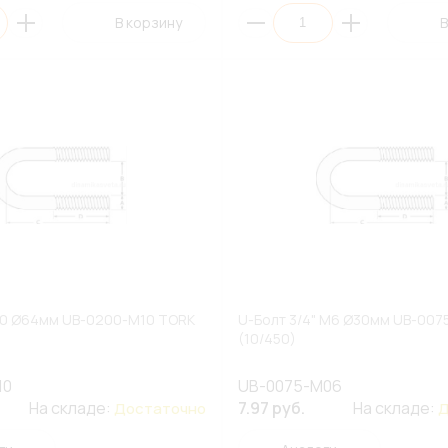
В корзину
В
10 Ø64мм UB-0200-M10 TORK
U-Болт 3/4" M6 Ø30мм UB-00
(10/450)
10
UB-0075-M06
На складе:
7.97 руб.
На складе:
Достаточно
Д