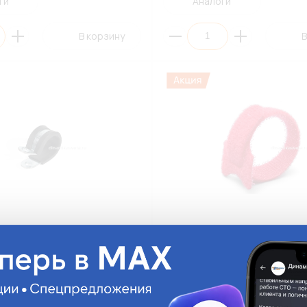
ги
Аналоги
В корзину
В
лическая оцинкованная Ø19-
Стяжка Велькро 12х135мм КСВ
20 FortisFlex (СНЯТО С
FortisFlex (красный, полиамид)
ВА) (10/100)
(СНЯТО С ПРОИЗВОДСТВА)
КСВ12*135(кр)
На складе:
11.43 руб.
На с
Достаточно