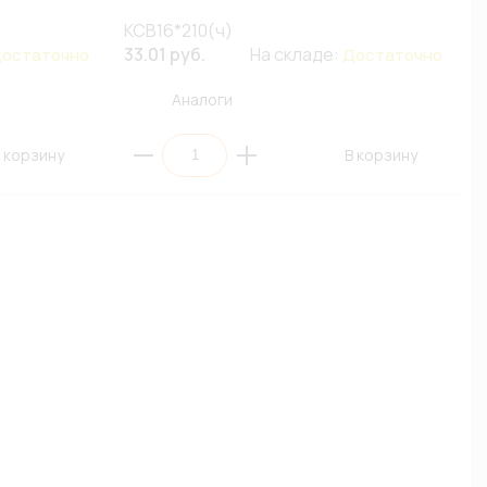
КСВ16*210(ч)
33.01 руб.
На складе:
остаточно
Достаточно
Аналоги
 корзину
В корзину