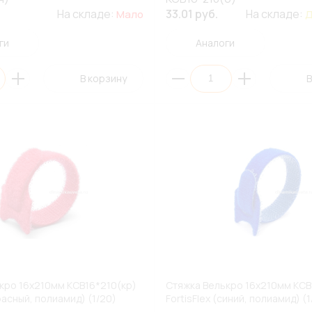
На складе:
33.01 руб.
На складе:
Мало
Д
ги
Аналоги
В корзину
В
кро 16х210мм КСВ16*210(кр)
Стяжка Велькро 16х210мм КСВ
красный, полиамид) (1/20)
FortisFlex (синий, полиамид) (1