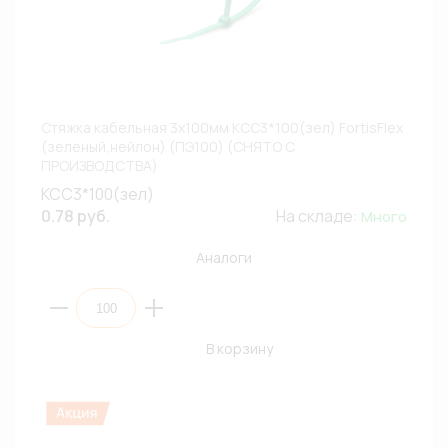
Стяжка кабельная 3х100мм КСС3*100(зел) FortisFlex
(зеленый,нейлон) (ПЭ100) (СНЯТО С
ПРОИЗВОДСТВА)
КСС3*100(зел)
0.78 руб.
На складе:
Много
Аналоги
В корзину