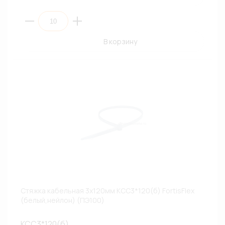
В корзину
Стяжка кабельная 3х120мм КСС3*120(б) FortisFlex
(белый,нейлон) (ПЭ100)
КСС3*120(б)