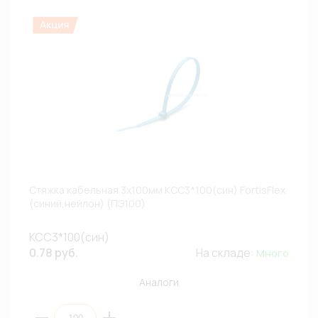
Стяжка кабельная 3х100мм КСС3*100(син) FortisFlex
(синий,нейлон) (ПЭ100)
КСС3*100(син)
0.78 руб.
На складе:
Много
Аналоги