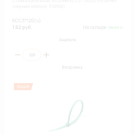
Стяжка кабельная 3х120мм КСС3*120(ч) FortisFlex
(черный,нейлон) (ПЭ100)
КСС3*120(ч)
1.62 руб.
На складе:
Много
Аналоги
В корзину