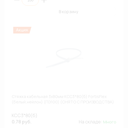
В корзину
Стяжка кабельная 3х80мм КСС3*80(б) FortisFlex
(белый,нейлон) (ПЭ100) (СНЯТО С ПРОИЗВОДСТВА)
КСС3*80(б)
0.78 руб.
На складе:
Много