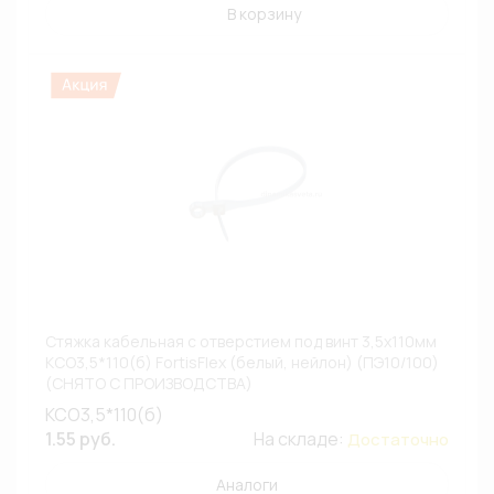
В корзину
Стяжка кабельная с отверстием под винт 3,5х110мм
КСО3,5*110(б) FortisFlex (белый, нейлон) (ПЭ10/100)
(СНЯТО С ПРОИЗВОДСТВА)
КСО3,5*110(б)
1.55 руб.
На складе:
Достаточно
Аналоги