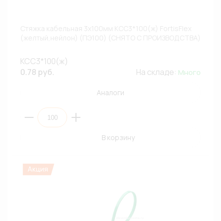
Стяжка кабельная 3х100мм КСС3*100(ж) FortisFlex
(желтый,нейлон) (ПЭ100) (СНЯТО С ПРОИЗВОДСТВА)
КСС3*100(ж)
0.78 руб.
На складе:
Много
Аналоги
В корзину