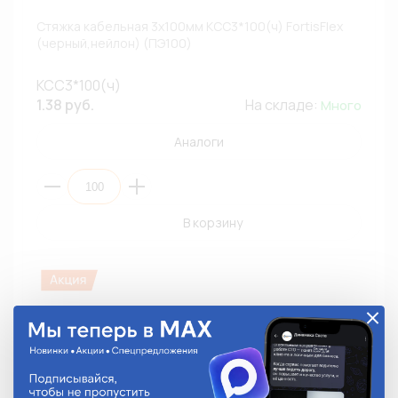
Стяжка кабельная 3х100мм КСС3*100(ч) FortisFlex
(черный,нейлон) (ПЭ100)
КСС3*100(ч)
1.38 руб.
На складе:
Много
Аналоги
В корзину