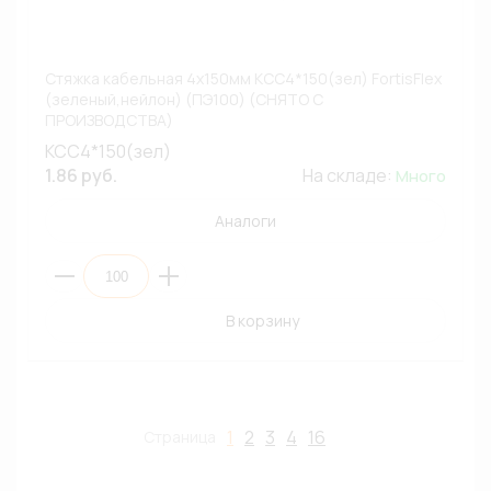
Стяжка кабельная 4х150мм КСС4*150(зел) FortisFlex
(зеленый,нейлон) (ПЭ100) (СНЯТО С
ПРОИЗВОДСТВА)
КСС4*150(зел)
1.86 руб.
На складе:
Много
Аналоги
В корзину
1
2
3
4
16
Страница