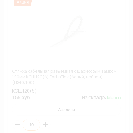
Стяжка кабельная разъемная с шариковым замком
120мм КСШ120(б) FortisFlex (белый, нейлон)
(ПЭ10/100)
КСШ120(б)
1.55 руб.
На складе:
Много
Аналоги