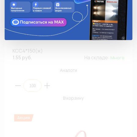
Стяжка кабельная 4х150мм КСС4*150(ж) FortisFlex
(желтый,нейлон) (ПЭ100) (СНЯТО С ПРОИЗВОДСТВА)
КСС4*150(ж)
1.55 руб.
На складе:
Много
Аналоги
В корзину