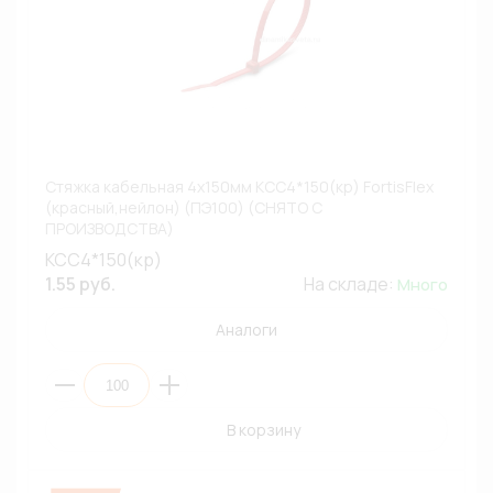
Стяжка кабельная 4х150мм КСС4*150(кр) FortisFlex
(красный,нейлон) (ПЭ100) (СНЯТО С
ПРОИЗВОДСТВА)
КСС4*150(кр)
1.55 руб.
На складе:
Много
Аналоги
В корзину