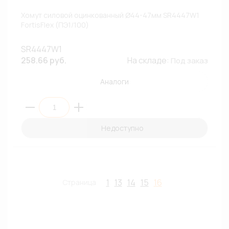
Хомут силовой оцинкованный Ø44-47мм SR4447W1
FortisFlex (ПЭ1/100)
SR4447W1
258.66 руб.
На складе:
Под заказ
Аналоги
Недоступно
1
13
14
15
16
Страница