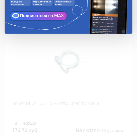
Недоступно
Хомут DEON DCL-M848 глушителя M8 Ø48
DCL-M848
176.72 руб.
На складе:
Под заказ