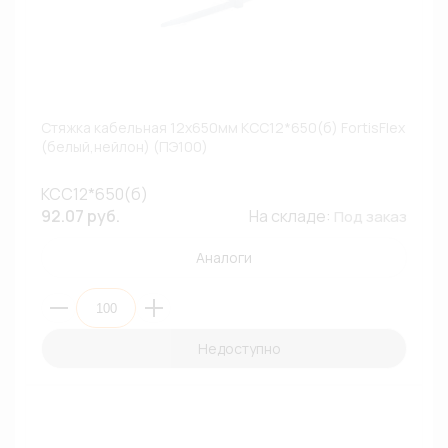
Стяжка кабельная 12х650мм КСС12*650(б) FortisFlex
(белый,нейлон) (ПЭ100)
КСС12*650(б)
92.07 руб.
На складе:
Под заказ
Аналоги
Недоступно