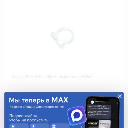
Хомут DEON DCL-M845 глушителя M8 Ø45
DCL-M845
160.65 руб.
На складе:
Под заказ
Аналоги