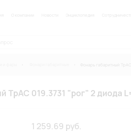
ия
О компании
Новости
Энциклопедия
Сотрудничест
и и фары
Фонари габаритные
Фонарь габаритный ТрАС 
 ТрАС 019.3731 "рог" 2 диода L
1 259.69 руб.