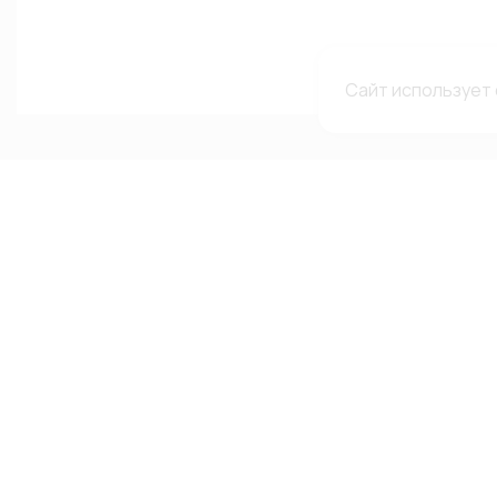
Сайт использует 
Каталог
Меню
Мы в с
сетях
Каталог
О компании
Автолампы
Гарантии и рекламации
ВКонтакте
Автооптика
Доставка и оплата
Telegram-
Аксессуары
Каталоги и сертификаты
Канал в MA