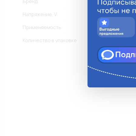
Бренд
Напряжение, V
1
Применяемость
Д
Количество в упаковке
1