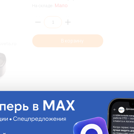
Мало
На складе:
В корзину
Описани
Фонарь габаритны