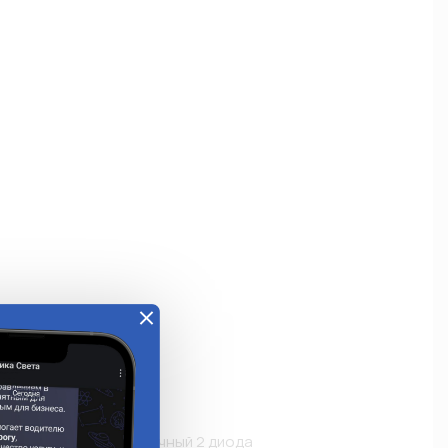
е
й LED красный-прозрачный 2 диода