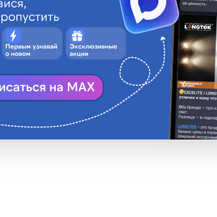
ТрАС
2-24V
ругое производство