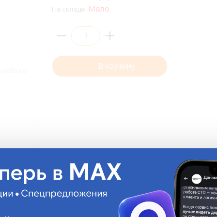
Мало
На складе:
В корзину
Описани
• Влагозащищенны