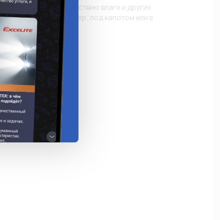
, подверженных воздействию влаги и других 
стей и масел, например, под капотом или в 


а: ПВХ

2,8мм) латунь

актов: 6 МАМА

нители
