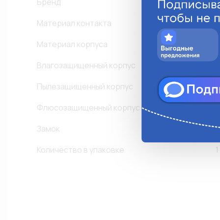
Бренд
T
Материал контакта
Л
Материал корпуса
Влагозащищенный корпус
Пылезащищенный корпус
Флюсозащищенный корпус
Замок
-
Количество в упаковке
1