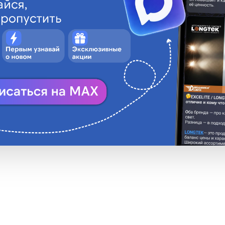
ITAN
их также в местах
агрессивных жидко
атунь
системе освещения
• Материал корпус
ПВХ
• Коннекторы: 110(
• Количество конт
Нет
• Резиновые уплот
• Провода 18 AWG
Нет
Нет