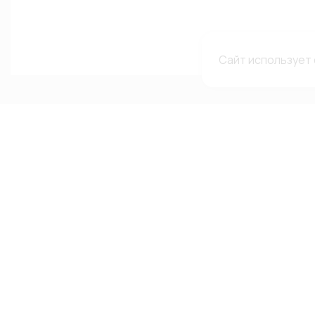
Сайт использует 
Каталог
Меню
Мы в с
сетях
Каталог
О компании
Автолампы
Гарантии и рекламации
ВКонтакте
Автооптика
Доставка и оплата
Telegram-
Аксессуары
Каталоги и сертификаты
Канал в MA