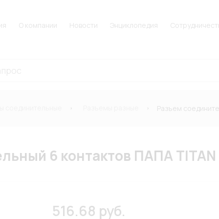
ия
О компании
Новости
Энциклопедия
Сотрудничест
ы соединительные
Разъемы разные
Разъем соедините
льный 6 контактов ПАПА TITA
516.68 руб.