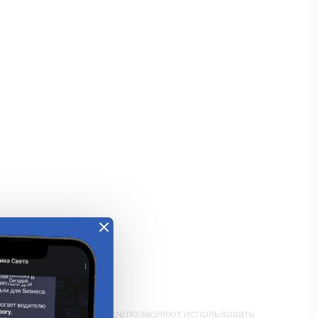
е
е системы коннекторов позволяют использовать 