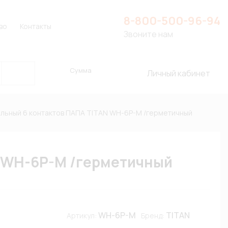
8-800-500-96-94
во
Контакты
Звоните нам
Сумма
Личный кабинет
льный 6 контактов ПАПА TITAN WH-6P-M /герметичный
N WH-6P-M /герметичный
WH-6P-M
TITAN
Артикул:
Бренд: