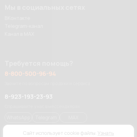
Мы в социальных сетях
ВКонтакте
Telegram-канал
Канал в MAX
Требуется помощь?
8-800-500-96-94
Звоните по вопросам продажи и сервиса
8-923-193-23-93
Спрашивайте у нас в мессенджерах
WhatsApp
Telegram
MAX
Сайт использует cookie файлы.
Узнать