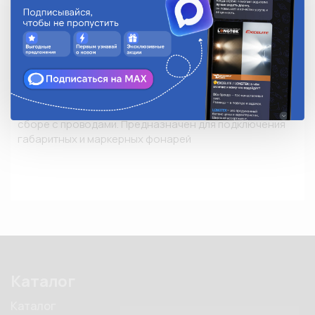
Замок
-
Применяемость
Новинка
Количество в упаковке
1
Описание
Разъем АМР штыревой овал 2-контактный (282104-01) в 
сборе с проводами. Предназначен для подключения 
габаритных и маркерных фонарей
Каталог
Каталог