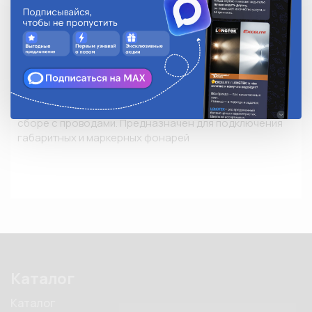
Замок
-
Применяемость
Новинка
Количество в упаковке
1
Описание
Разъем АМР штыревой овал 2-контактный (282104-01) в 
сборе с проводами. Предназначен для подключения 
габаритных и маркерных фонарей
Каталог
Каталог