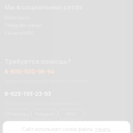
Мы в социальных сетях
ВКонтакте
Telegram-канал
Канал в MAX
Требуется помощь?
8-800-500-96-94
Звоните по вопросам продажи и сервиса
8-923-193-23-93
Спрашивайте у нас в мессенджерах
WhatsApp
Telegram
MAX
Сайт использует cookie файлы.
Узнать