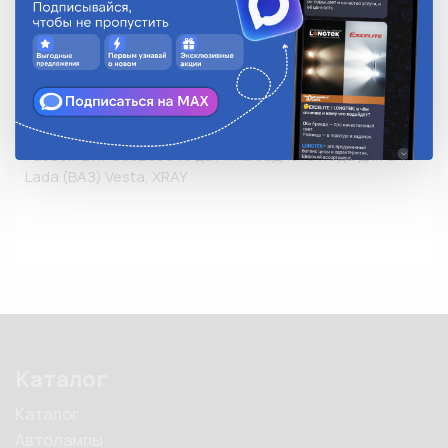
Замок
-
Применяемость
Новинка
Количество в упаковке
1
Описание
Разъем 211PC032S5049 датчика заднего хода для а/м 
Lada (ВАЗ) Vesta, XRAY
Каталог
Каталог
Автолампы