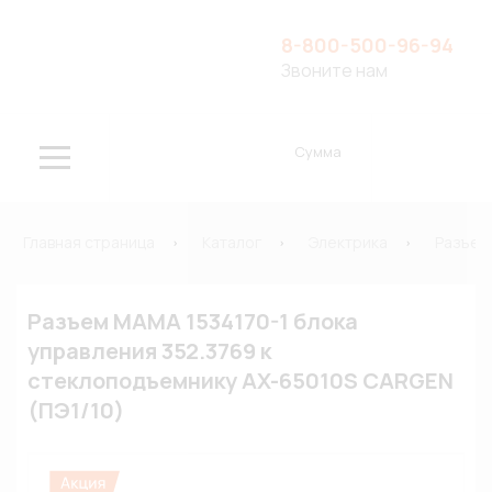
8-800-500-96-94
Звоните нам
Сумма
Главная страница
Каталог
Электрика
Разъем
Разъем МАМА 1534170-1 блока
управления 352.3769 к
стеклоподъемнику AX-65010S CARGEN
(ПЭ1/10)