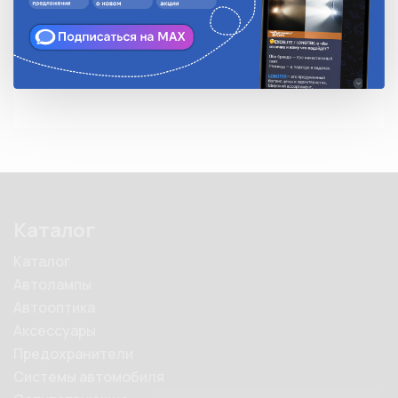
Разъем 1534170-1 блока управления 352.3769 к 
стеклоподъемнику Калина 11183 
Каталог
Каталог
Автолампы
Автооптика
Аксессуары
Предохранители
Системы автомобиля