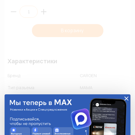
В корзину
Характеристики
Бренд
CARGEN
Тип разъема
МАМА
Замок
-
Применяемость
Новинка
Количество в упаковке
1
Описание